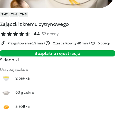
TM7
TM6
TM5
Zajączki z kremu cytrynowego
4.4
32 oceny
Przygotowanie 15 min
Czas całkowity 40 min
6 porcji
Bezpłatna rejestracja
Składniki
Uszy zajączków
2 białka
60 g cukru
3 żółtka