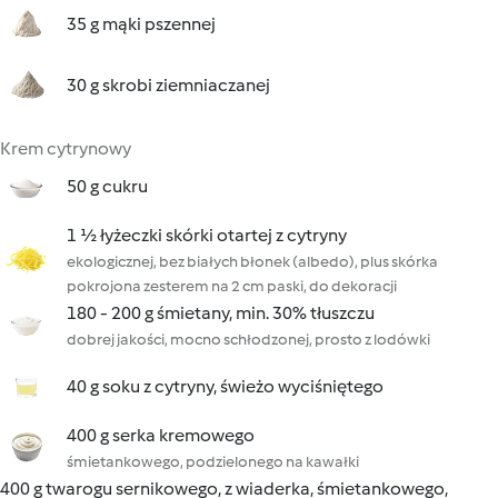
35 g mąki pszennej
30 g skrobi ziemniaczanej
Krem cytrynowy
50 g cukru
1 ½ łyżeczki skórki otartej z cytryny
ekologicznej, bez białych błonek (albedo), plus skórka
pokrojona zesterem na 2 cm paski, do dekoracji
180 - 200 g śmietany, min. 30% tłuszczu
dobrej jakości, mocno schłodzonej, prosto z lodówki
40 g soku z cytryny, świeżo wyciśniętego
400 g serka kremowego
śmietankowego, podzielonego na kawałki
400 g twarogu sernikowego, z wiaderka, śmietankowego,