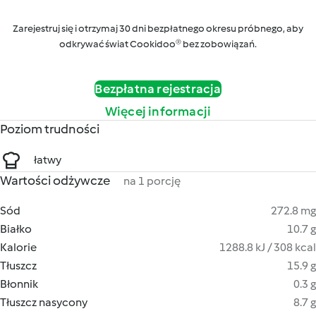
Zarejestruj się i otrzymaj 30 dni bezpłatnego okresu próbnego, aby
odkrywać świat Cookidoo® bez zobowiązań.
Bezpłatna rejestracja
Więcej informacji
Poziom trudności
łatwy
Wartości odżywcze
na 1 porcję
Sód
272.8 mg
Białko
10.7 g
Kalorie
1288.8 kJ / 308 kcal
Tłuszcz
15.9 g
Błonnik
0.3 g
Tłuszcz nasycony
8.7 g