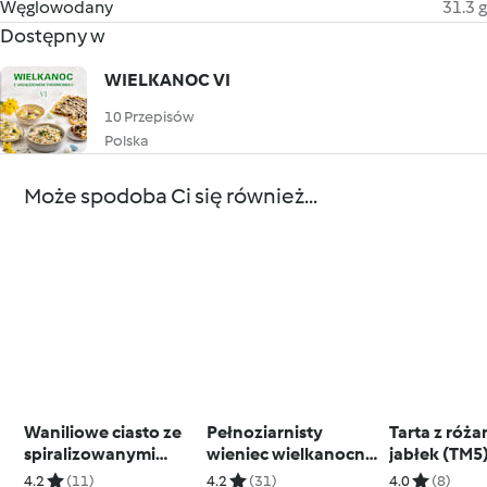
Węglowodany
31.3 g
Dostępny w
WIELKANOC VI
10 Przepisów
Polska
Może spodoba Ci się również...
Waniliowe ciasto ze
Pełnoziarnisty
Tarta z róża
spiralizowanymi
wieniec wielkanocny
jabłek (TM5
jabłkami (TM5)
z jajkami i łososiem
4.2
(11)
4.2
(31)
4.0
(8)