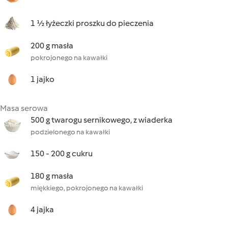
1 ½ łyżeczki proszku do pieczenia
200 g masła
pokrojonego na kawałki
1 jajko
Masa serowa
500 g twarogu sernikowego, z wiaderka
podzielonego na kawałki
150 - 200 g cukru
180 g masła
miękkiego, pokrojonego na kawałki
4 jajka