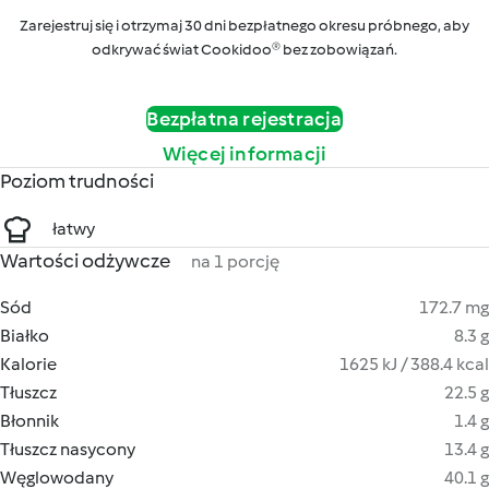
Zarejestruj się i otrzymaj 30 dni bezpłatnego okresu próbnego, aby
odkrywać świat Cookidoo® bez zobowiązań.
Bezpłatna rejestracja
Więcej informacji
Poziom trudności
łatwy
Wartości odżywcze
na 1 porcję
Sód
172.7 mg
Białko
8.3 g
Kalorie
1625 kJ / 388.4 kcal
Tłuszcz
22.5 g
Błonnik
1.4 g
Tłuszcz nasycony
13.4 g
Węglowodany
40.1 g