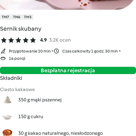
TM7
TM6
TM5
Sernik skubany
4.9
3.2K ocen
Przygotowanie 20 min
Czas całkowity 1 godz. 30 min
16 porcji
Bezpłatna rejestracja
Składniki
Ciasto kakaowe
350 g mąki pszennej
150 g cukru
30 g kakao naturalnego, niesłodzonego