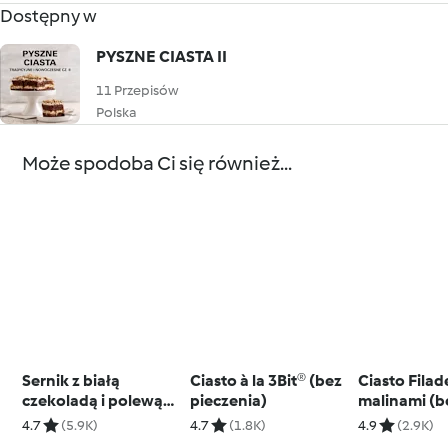
Dostępny w
PYSZNE CIASTA II
11 Przepisów
Polska
Może spodoba Ci się również...
Sernik z białą
Ciasto à la 3Bit® (bez
Ciasto Filade
czekoladą i polewą
pieczenia)
malinami (b
pistacjową
pieczenia)
4.7
(5.9K)
4.7
(1.8K)
4.9
(2.9K)