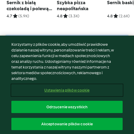
Sernik z białą
Szybka pizza
Sernik baski
czekoladą i polewą
neapolitańska
pistacjową
4.7
(5.9K)
4.8
(3.3K)
4.8
(2.6K)
Korzystamy z plików cookie, aby umożliwić prawidłowe
© Copyright 2026
działanie naszej witryny, personalizowanie treści i reklam, w
celu zapewnienia funkcji w mediach społecznościowych
Warunki korzystania
oraz analizy ruchu. Udostępniamy również informacje na
Polityka prywatności
temat korzystania z naszej witryny naszymi partnerom z
Disclaimer
sektora mediów społecznościowych, reklamowego i
analitycznego.
Znak wydawcy
Pliki cookie
Ustawienia plików cookie
Zgłoś treść
Odstąp od umowy
Odrzucenie wszystkich
Oświadczenie o dostępności
polski
Akceptowanie plików cookie