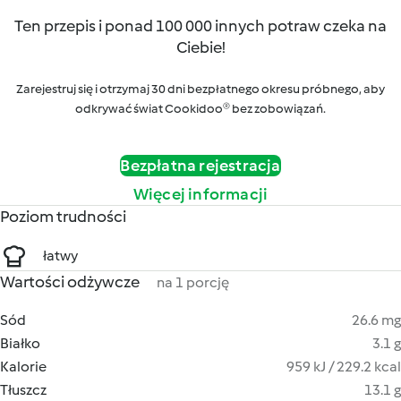
Ten przepis i ponad 100 000 innych potraw czeka na
Ciebie!
Zarejestruj się i otrzymaj 30 dni bezpłatnego okresu próbnego, aby
odkrywać świat Cookidoo® bez zobowiązań.
Bezpłatna rejestracja
Więcej informacji
Poziom trudności
łatwy
Wartości odżywcze
na 1 porcję
Sód
26.6 mg
Białko
3.1 g
Kalorie
959 kJ / 229.2 kcal
Tłuszcz
13.1 g