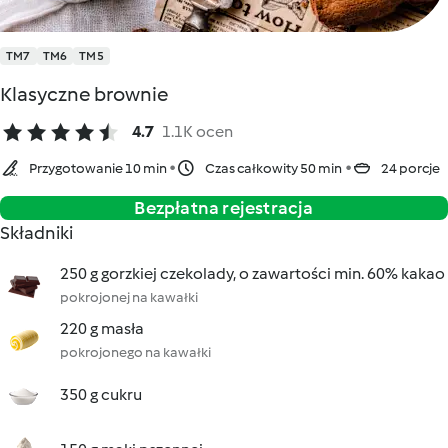
TM7
TM6
TM5
Klasyczne brownie
4.7
1.1K ocen
Przygotowanie 10 min
Czas całkowity 50 min
24 porcje
Bezpłatna rejestracja
Składniki
250 g gorzkiej czekolady, o zawartości min. 60% kakao
pokrojonej na kawałki
220 g masła
pokrojonego na kawałki
350 g cukru