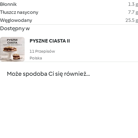
Błonnik
1.3 g
Tłuszcz nasycony
7.7 g
Węglowodany
25.5 g
Dostępny w
PYSZNE CIASTA II
11 Przepisów
Polska
Może spodoba Ci się również...