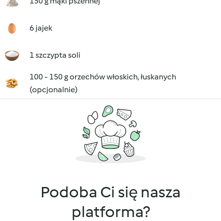
150 g mąki pszennej
6 jajek
1 szczypta soli
100 - 150 g orzechów włoskich, łuskanych
(opcjonalnie)
Podoba Ci się nasza
platforma?