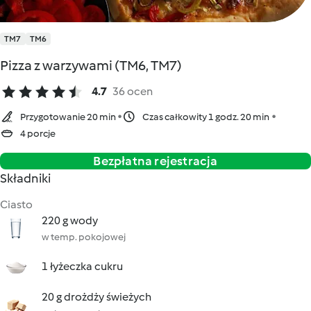
TM7
TM6
Pizza z warzywami (TM6, TM7)
4.7
36 ocen
Przygotowanie 20 min
Czas całkowity 1 godz. 20 min
4 porcje
Bezpłatna rejestracja
Składniki
Ciasto
220 g wody
w temp. pokojowej
1 łyżeczka cukru
20 g drożdży świeżych