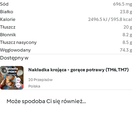
Sód
696.5 mg
Białko
23.8 g
Kalorie
2496.5 kJ / 595.8 kcal
Tłuszcz
20 g
Błonnik
8.2 g
Tłuszcz nasycony
8.5 g
Węglowodany
74.3 g
Dostępny w
Nakładka krojąca - gorące potrawy (TM6, TM7)
20 Przepisów
Polska
Może spodoba Ci się również...