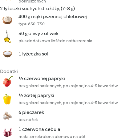
pokruszonych
2 łyżeczki suchych drożdży, (7-8 g)
400 g mąki pszennej chlebowej
typu 650-750
30 g oliwy z oliwek
plus dodatkowa ilość do natłuszczenia
1 łyżeczka soli
Dodatki
½ czerwonej papryki
bez gniazd nasiennych, pokrojonej na 4-5 kawałków
½ żółtej papryki
bez gniazd nasiennych, pokrojonej na 4-5 kawałków
6 pieczarek
bez nóżek
1 czerwona cebula
mała, przekrojona pionowo na pół