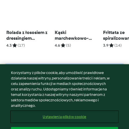
Rolada z łososiem z
Kąski
Frittata ze
dressingiem
marchewkowo-
spiralizowa
koperkowym
ziemniaczane (TM5)
ziemniakam
4.3
(17)
4.6
(5)
3.9
(14)
Korzystamy z plików cookie, aby umożliwić prawidłowe
© Copyright 2026
działanie naszej witryny, personalizowanie treści i reklam, w
celu zapewnienia funkcji w mediach społecznościowych
Warunki korzystania
oraz analizy ruchu. Udostępniamy również informacje na
Polityka prywatności
temat korzystania z naszej witryny naszymi partnerom z
Disclaimer
sektora mediów społecznościowych, reklamowego i
analitycznego.
Znak wydawcy
Pliki cookie
Ustawienia plików cookie
Zgłoś treść