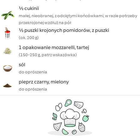
½ cukinii
małej, nieobranej, z odciętymi końcówkami, w razie potrzeby
przekrojonej wzdłuż na pół
½ puszki krojonych pomidorów, z puszki
(ok. 200 g)
1 opakowanie mozzarelli, tartej
(150-250 g, patrz wskazówka)
sól
do oprószenia
pieprz czarny, mielony
do oprószenia