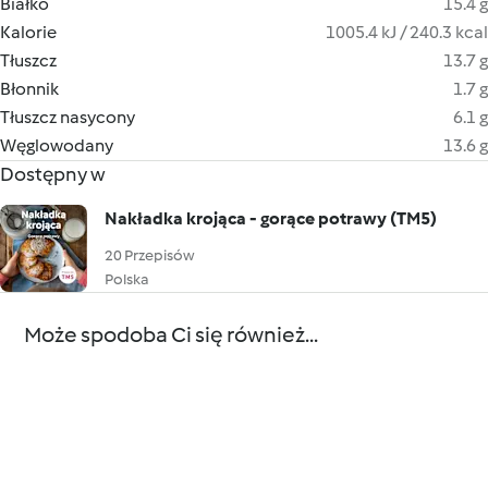
Białko
15.4 g
Kalorie
1005.4 kJ / 240.3 kcal
Tłuszcz
13.7 g
Błonnik
1.7 g
Tłuszcz nasycony
6.1 g
Węglowodany
13.6 g
Dostępny w
Nakładka krojąca - gorące potrawy (TM5)
20 Przepisów
Polska
Może spodoba Ci się również...