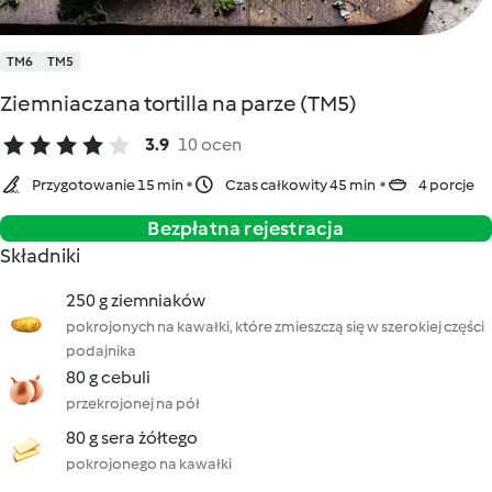
TM6
TM5
Ziemniaczana tortilla na parze (TM5)
3.9
10 ocen
Przygotowanie 15 min
Czas całkowity 45 min
4 porcje
Bezpłatna rejestracja
Składniki
250 g ziemniaków
pokrojonych na kawałki, które zmieszczą się w szerokiej części
podajnika
80 g cebuli
przekrojonej na pół
80 g sera żółtego
pokrojonego na kawałki