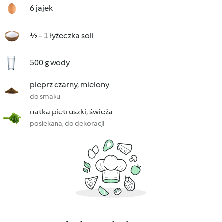
6 jajek
½ - 1 łyżeczka soli
500 g wody
pieprz czarny, mielony
do smaku
natka pietruszki, świeża
posiekana, do dekoracji