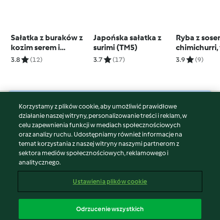
Sałatka z buraków z
Japońska sałatka z
Ryba z sos
kozim serem i
surimi (TM5)
chimichurri, 
orzechami włoskimi
ziemniakam
3.8
(12)
3.7
(17)
3.9
(9)
(TM5)
Warstwowy 
chia
Korzystamy z plików cookie, aby umożliwić prawidłowe
© Copyright 2026
działanie naszej witryny, personalizowanie treści i reklam, w
celu zapewnienia funkcji w mediach społecznościowych
Warunki korzystania
oraz analizy ruchu. Udostępniamy również informacje na
Polityka prywatności
temat korzystania z naszej witryny naszymi partnerom z
Disclaimer
sektora mediów społecznościowych, reklamowego i
analitycznego.
Znak wydawcy
Pliki cookie
Ustawienia plików cookie
Zgłoś treść
Odstąp od umowy
Odrzucenie wszystkich
Oświadczenie o dostępności