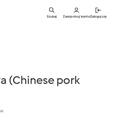
Przejdź
do
Szukaj
Zarejestruj konto
Zaloguj się
głównej
treści
a (Chinese pork
na