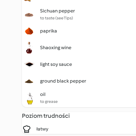
Sichuan pepper
to taste (see Tips)
paprika
Shaoxing wine
light soy sauce
ground black pepper
oil
to grease
Poziom trudności
łatwy