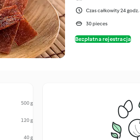
Czas całkowity 24 godz.
30 pieces
Bezpłatna rejestracja
500 g
120 g
40 g