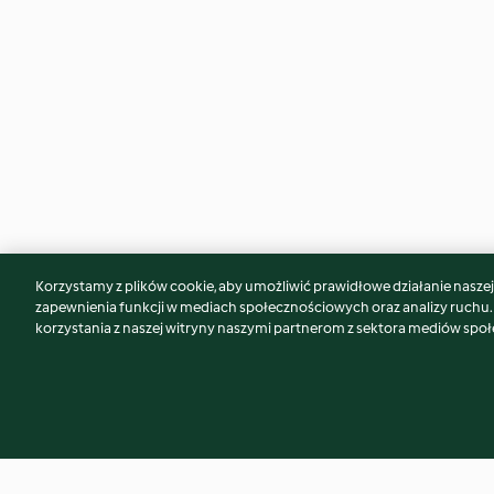
Korzystamy z plików cookie, aby umożliwić prawidłowe działanie naszej w
Może spodoba Ci się również...
zapewnienia funkcji w mediach społecznościowych oraz analizy ruchu
korzystania z naszej witryny naszymi partnerom z sektora mediów spo