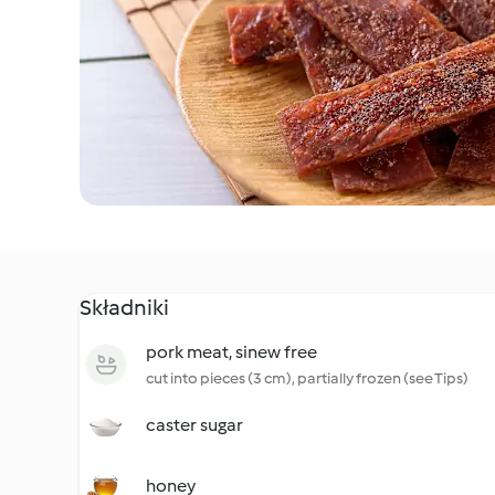
Składniki
pork meat, sinew free
cut into pieces (3 cm), partially frozen (see Tips)
caster sugar
honey