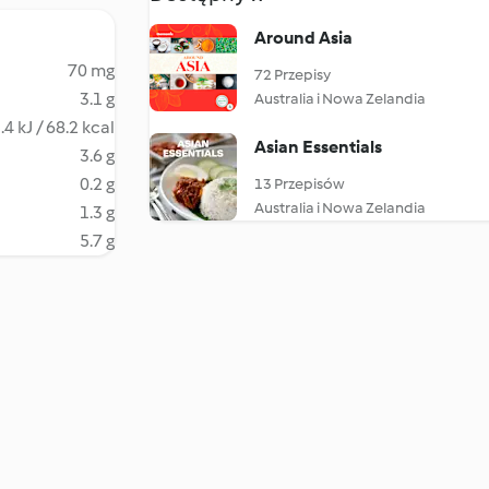
Around Asia
70 mg
72 Przepisy
3.1 g
Australia i Nowa Zelandia
.4 kJ / 68.2 kcal
Asian Essentials
3.6 g
0.2 g
13 Przepisów
Australia i Nowa Zelandia
1.3 g
5.7 g