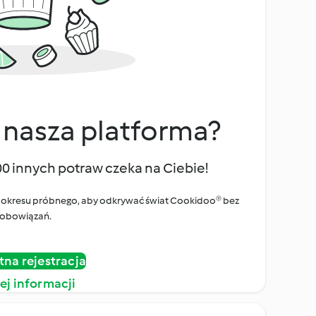
 nasza platforma?
00 innych potraw czeka na Ciebie!
ego okresu próbnego, aby odkrywać świat Cookidoo® bez
obowiązań.
tna rejestracja
ej informacji