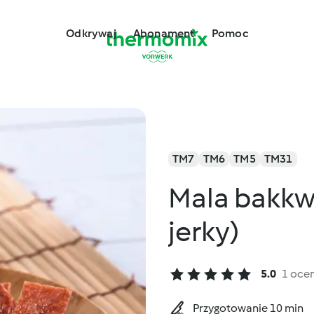
Odkrywaj
Abonament
Pomoc
TM7
TM6
TM5
TM31
Mala bakkw
jerky)
5.0
1 oce
Przygotowanie 10 min