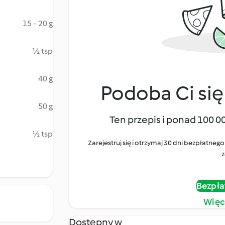
15 - 20 g
½ tsp
40 g
Podoba Ci się
50 g
Ten przepis i ponad 100 0
½ tsp
Zarejestruj się i otrzymaj 30 dni bezpłatn
z
Bezpła
Więc
Dostępny w