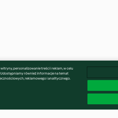
itryny, personalizowanie treści i reklam, w celu
. Udostępniamy również informacje na temat
łecznościowych, reklamowego i analitycznego.