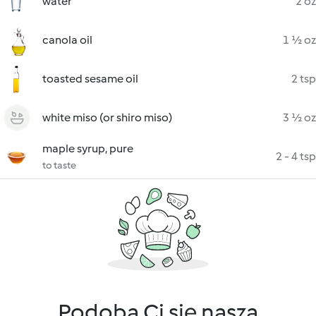
water
2 oz
canola oil
1 ½ oz
toasted sesame oil
2 tsp
white miso (or shiro miso)
3 ½ oz
maple syrup, pure
2 - 4 tsp
to taste
Podoba Ci się nasza