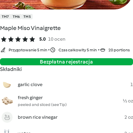
TM7
TM6
TM5
Maple Miso Vinaigrette
5.0
10 ocen
Przygotowanie 5 min
Czas całkowity 5 min
20 portions
Bezpłatna rejestracja
Składniki
garlic clove
1
fresh ginger
½ oz
peeled and sliced (see Tip)
brown rice vinegar
2 oz