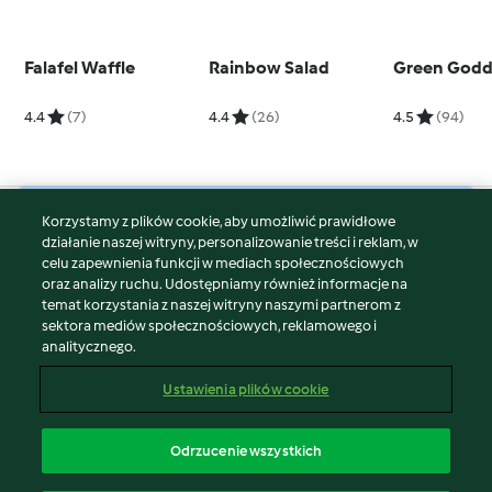
Falafel Waffle
Rainbow Salad
Green Godd
4.4
(7)
4.4
(26)
4.5
(94)
Korzystamy z plików cookie, aby umożliwić prawidłowe
© Copyright 2026
działanie naszej witryny, personalizowanie treści i reklam, w
celu zapewnienia funkcji w mediach społecznościowych
Warunki korzystania
oraz analizy ruchu. Udostępniamy również informacje na
Polityka prywatności
temat korzystania z naszej witryny naszymi partnerom z
Disclaimer
sektora mediów społecznościowych, reklamowego i
analitycznego.
Znak wydawcy
Pliki cookie
Ustawienia plików cookie
Zgłoś treść
Odstąp od umowy
Odrzucenie wszystkich
Oświadczenie o dostępności