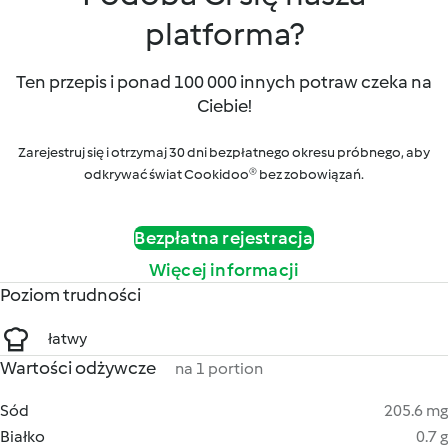
platforma?
Ten przepis i ponad 100 000 innych potraw czeka na
Ciebie!
Zarejestruj się i otrzymaj 30 dni bezpłatnego okresu próbnego, aby
odkrywać świat Cookidoo® bez zobowiązań.
Bezpłatna rejestracja
Więcej informacji
Poziom trudności
łatwy
Wartości odżywcze
na 1 portion
Sód
205.6 mg
Białko
0.7 g