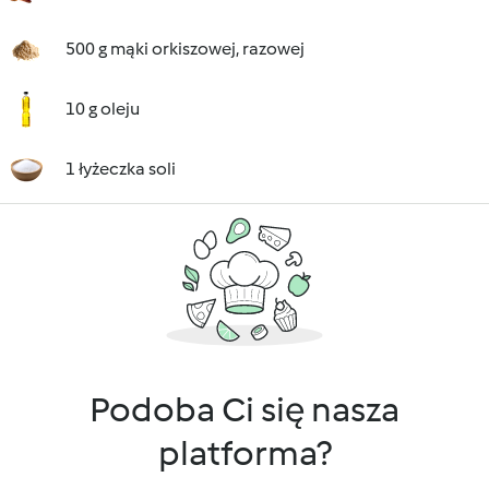
500 g mąki orkiszowej, razowej
10 g oleju
1 łyżeczka soli
Podoba Ci się nasza
platforma?