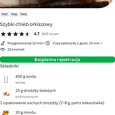
TM7
TM6
TM5
Szybki chleb orkiszowy
4.7
469 ocen
Przygotowanie 10 min
Czas całkowity 1 godz. 25 min
20 kromek
Bezpłatna rejestracja
Składniki
400 g wody
letniej
25 g drożdży świeżych
pokruszonych
1 opakowanie suchych drożdży, (7-8 g, patrz wskazówka)
20 g miodu