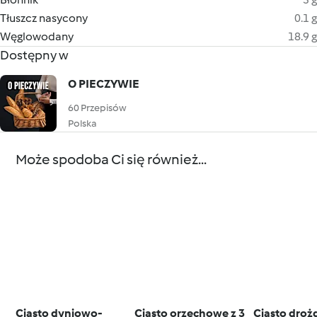
Tłuszcz nasycony
0.1 g
Węglowodany
18.9 g
Dostępny w
O PIECZYWIE
60 Przepisów
Polska
Może spodoba Ci się również...
Ciasto dyniowo-
Ciasto orzechowe z 3
Ciasto droż