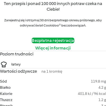
Ten przepis i ponad 100 000 innych potraw czeka na
Ciebie!
Zarejestruj się i otrzymaj 30 dni bezpłatnego okresu próbnego, aby
odkrywać świat Cookidoo® bez zobowiązań.
Bezpłatna rejestracja
Więcej informacji
Poziom trudności
łatwy
Wartości odżywcze
na 1 kromkę
Sód
119.8 mg
Białko
4.2 g
Kalorie
401.8 kJ / 96 kcal
Tłuszcz
1.2 g
Błonnik
3 g