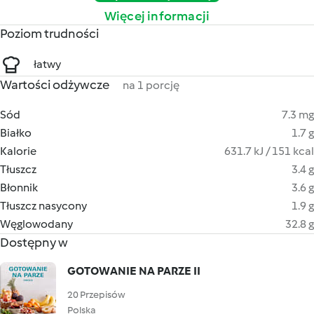
Więcej informacji
Poziom trudności
łatwy
Wartości odżywcze
na 1 porcję
Sód
7.3 mg
Białko
1.7 g
Kalorie
631.7 kJ / 151 kcal
Tłuszcz
3.4 g
Błonnik
3.6 g
Tłuszcz nasycony
1.9 g
Węglowodany
32.8 g
Dostępny w
GOTOWANIE NA PARZE II
20 Przepisów
Polska