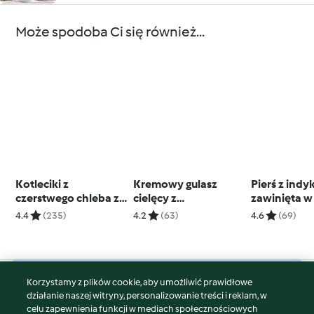
Może spodoba Ci się również...
Kotleciki z
Kremowy gulasz
Pierś z indy
czerstwego chleba z
cielęcy z
zawinięta w
serem i ziołami
ziemniakami;
ziemniakam
4.4
(235)
4.2
(63)
4.6
(69)
Serniczki na parze z
Warstwowy 
gotowanymi jabłkami
śliwkowy
Korzystamy z plików cookie, aby umożliwić prawidłowe
© Copyright 2026
działanie naszej witryny, personalizowanie treści i reklam, w
celu zapewnienia funkcji w mediach społecznościowych
Warunki korzystania