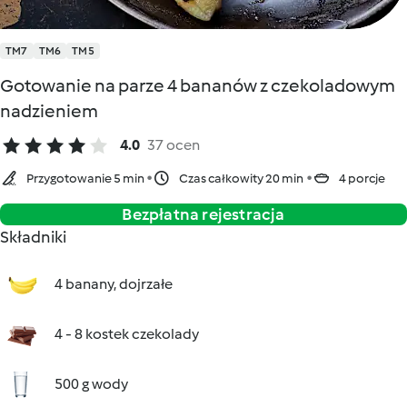
TM7
TM6
TM5
Gotowanie na parze 4 bananów z czekoladowym
nadzieniem
4.0
37 ocen
Przygotowanie 5 min
Czas całkowity 20 min
4 porcje
Bezpłatna rejestracja
Składniki
4 banany, dojrzałe
4 - 8 kostek czekolady
500 g wody