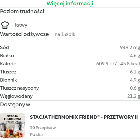
Więcej informacji
Poziom trudności
łatwy
Wartości odżywcze
na 1 słoik
Sód
949.2 mg
Białko
4.6 g
Kalorie
609.9 kJ / 145.8 kcal
Tłuszcz
6.1 g
Błonnik
4.9 g
Tłuszcz nasycony
0.6 g
Węglowodany
21.2 g
Dostępny w
STACJA THERMOMIX FRIEND® - PRZETWORY II
10 Przepisów
Polska