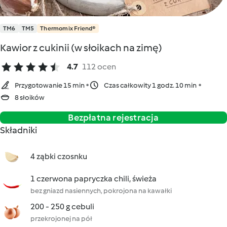
TM6
TM5
Thermomix Friend®
Kawior z cukinii (w słoikach na zimę)
4.7
112 ocen
Przygotowanie 15 min
Czas całkowity 1 godz. 10 min
8 słoików
Bezpłatna rejestracja
Składniki
4 ząbki czosnku
1 czerwona papryczka chili, świeża
bez gniazd nasiennych, pokrojona na kawałki
200 - 250 g cebuli
przekrojonej na pół