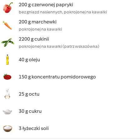
200 g czerwonej papryki
bez gniazd nasiennych, pokrojonej na kawałki
200 g marchewki
pokrojonej na kawałki
2200 g cukinii
pokrojonej na kawałki (patrz wskazówka)
40 g oleju
150 g koncentratu pomidorowego
25 g octu
30 g cukru
3 łyżeczki soli