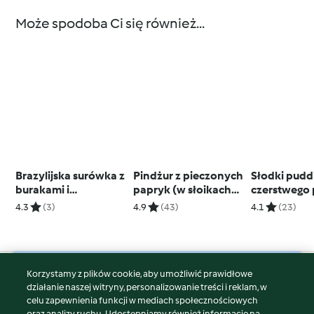
Może spodoba Ci się również...
Brazylijska surówka z
Pindżur z pieczonych
Słodki pudd
burakami i
papryk (w słoikach
czerstwego
marchewką (TM5)
na zimę)
z rodzynkam
4.3
(3)
4.9
(43)
4.1
(23)
Bolo)
Korzystamy z plików cookie, aby umożliwić prawidłowe
© Copyright 2026
działanie naszej witryny, personalizowanie treści i reklam, w
celu zapewnienia funkcji w mediach społecznościowych
Warunki korzystania
oraz analizy ruchu. Udostępniamy również informacje na