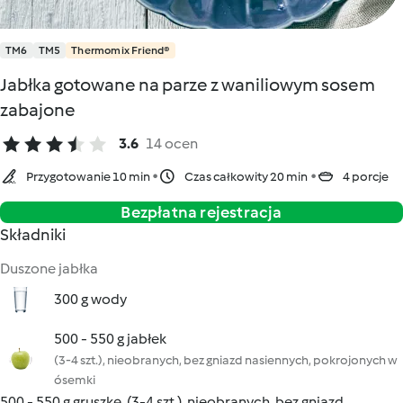
TM6
TM5
Thermomix Friend®
Jabłka gotowane na parze z waniliowym sosem
zabajone
3.6
14 ocen
Przygotowanie 10 min
Czas całkowity 20 min
4 porcje
Bezpłatna rejestracja
Składniki
Duszone jabłka
300 g wody
500 - 550 g jabłek
(3-4 szt.), nieobranych, bez gniazd nasiennych, pokrojonych w
ósemki
500 - 550 g gruszkę, (3-4 szt.), nieobranych, bez gniazd