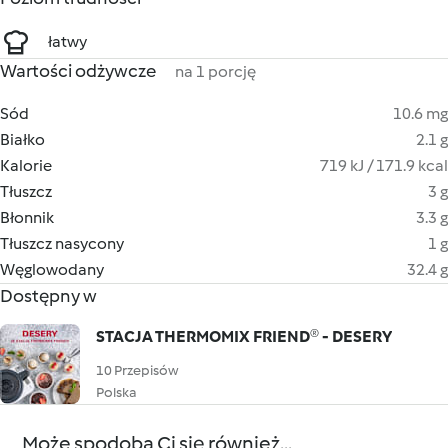
łatwy
Wartości odżywcze
na 1 porcję
Sód
10.6 mg
Białko
2.1 g
Kalorie
719 kJ / 171.9 kcal
Tłuszcz
3 g
Błonnik
3.3 g
Tłuszcz nasycony
1 g
Węglowodany
32.4 g
Dostępny w
STACJA THERMOMIX FRIEND® - DESERY
10 Przepisów
Polska
Może spodoba Ci się również...