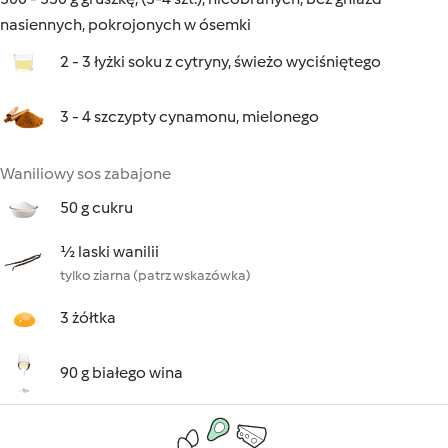
nasiennych, pokrojonych w ósemki
2 - 3 łyżki soku z cytryny, świeżo wyciśniętego
3 - 4 szczypty cynamonu, mielonego
Waniliowy sos zabajone
50 g cukru
½ laski wanilii
tylko ziarna (patrz wskazówka)
3 żółtka
90 g białego wina