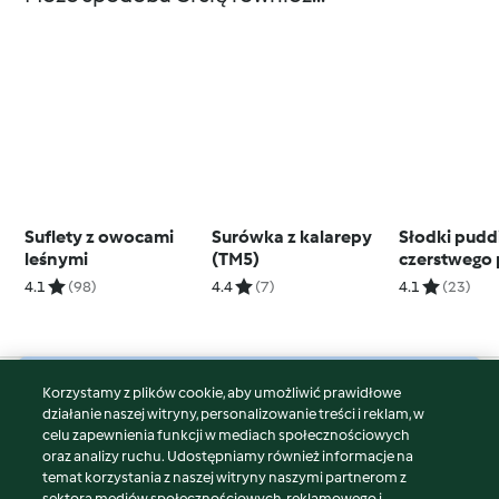
Suflety z owocami
Surówka z kalarepy
Słodki pudd
leśnymi
(TM5)
czerstwego
z rodzynkam
4.1
(98)
4.4
(7)
4.1
(23)
Bolo)
Korzystamy z plików cookie, aby umożliwić prawidłowe
© Copyright 2026
działanie naszej witryny, personalizowanie treści i reklam, w
celu zapewnienia funkcji w mediach społecznościowych
Warunki korzystania
oraz analizy ruchu. Udostępniamy również informacje na
Polityka prywatności
temat korzystania z naszej witryny naszymi partnerom z
Disclaimer
sektora mediów społecznościowych, reklamowego i