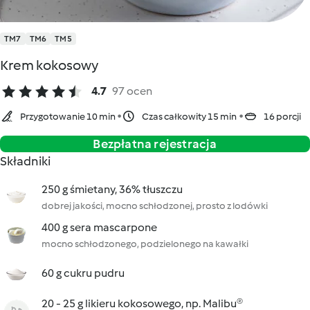
TM7
TM6
TM5
Krem kokosowy
4.7
97 ocen
Przygotowanie 10 min
Czas całkowity 15 min
16 porcji
Bezpłatna rejestracja
Składniki
250 g śmietany, 36% tłuszczu
dobrej jakości, mocno schłodzonej, prosto z lodówki
400 g sera mascarpone
mocno schłodzonego, podzielonego na kawałki
60 g cukru pudru
20 - 25 g likieru kokosowego, np. Malibu®