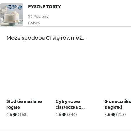
PYSZNE TORTY
22 Przepisy
Polska
Może spodoba Ci się również...
Słodkie maślane
Cytrynowe
Słonecznik
rogale
ciasteczka z
bagietki
wiosennym
4.6
(168)
4.6
(344)
4.5
(715)
wzorkiem