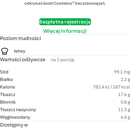
odkrywać świat Cookidoo® bez zobowiązań.
Bezpłatna rejestracja
Więcej informacji
Poziom trudności
łatwy
Wartości odżywcze
na 1 porcję
Sód
99.1 mg
Białko
2.2 g
Kalorie
782.4 kJ / 187 kcal
Tłuszcz
17.6 g
Błonnik
0.8 g
Tłuszcz nasycony
11.3 g
Węglowodany
6.4 g
Dostępny w