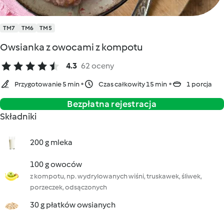
TM7
TM6
TM5
Owsianka z owocami z kompotu
4.3
62 oceny
Przygotowanie 5 min
Czas całkowity 15 min
1 porcja
Bezpłatna rejestracja
Składniki
200 g mleka
100 g owoców
z kompotu, np. wydrylowanych wiśni, truskawek, śliwek,
porzeczek, odsączonych
30 g płatków owsianych