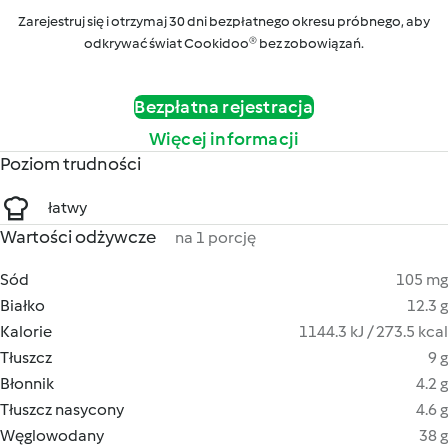
Zarejestruj się i otrzymaj 30 dni bezpłatnego okresu próbnego, aby
odkrywać świat Cookidoo® bez zobowiązań.
Bezpłatna rejestracja
Więcej informacji
Poziom trudności
łatwy
Wartości odżywcze
na 1 porcję
Sód
105 mg
Białko
12.3 g
Kalorie
1144.3 kJ / 273.5 kcal
Tłuszcz
9 g
Błonnik
4.2 g
Tłuszcz nasycony
4.6 g
Węglowodany
38 g