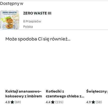
Dostępny w
ZERO WASTE III
8 Przepisów
Polska
Może spodoba Ci się również...
Koktajl ananasowo-
Kotleciki z
Świąteczny
kokosowy z imbirem
czerstwego chleba z
serem i ziołami
4.8
(69)
4.4
(235)
4.9
(38)