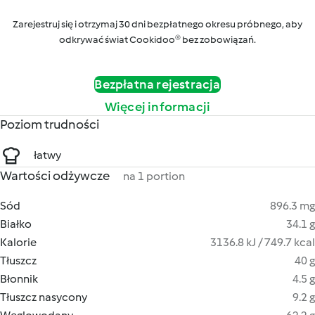
Zarejestruj się i otrzymaj 30 dni bezpłatnego okresu próbnego, aby
odkrywać świat Cookidoo® bez zobowiązań.
Bezpłatna rejestracja
Więcej informacji
Poziom trudności
łatwy
Wartości odżywcze
na 1 portion
Sód
896.3 mg
Białko
34.1 g
Kalorie
3136.8 kJ / 749.7 kcal
Tłuszcz
40 g
Błonnik
4.5 g
Tłuszcz nasycony
9.2 g