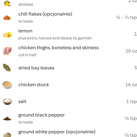
2 oz
divided
chili flakes (opcjonalnie)
¼ - ½ tsp
to taste
lemon
1
plus extra, halved and sliced, to garnish
chicken thighs, boneless and skinless
20 oz
cut in half
dried bay leaves
3
chicken stock
16 oz
salt
1 tsp
ground black pepper
¼ tsp
to taste
ground white pepper (opcjonalnie)
¼ tsp