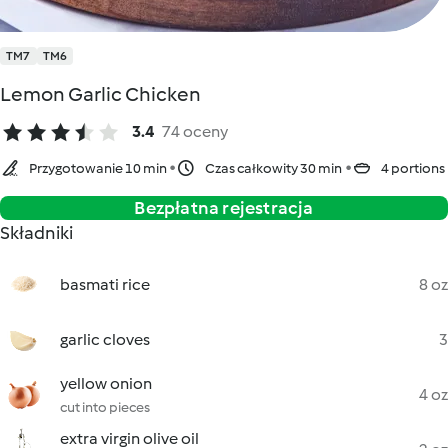
TM7
TM6
Lemon Garlic Chicken
3.4
74 oceny
Przygotowanie 10 min
Czas całkowity 30 min
4 portions
Bezpłatna rejestracja
Składniki
basmati rice
8 oz
garlic cloves
3
yellow onion
4 oz
cut into pieces
extra virgin olive oil