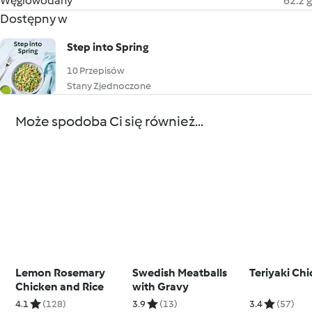
Węglowodany
62.2 g
Dostępny w
Step into Spring
10 Przepisów
Stany Zjednoczone
Może spodoba Ci się również...
Lemon Rosemary
Swedish Meatballs
Teriyaki Ch
Chicken and Rice
with Gravy
4.1
(128)
3.9
(13)
3.4
(57)