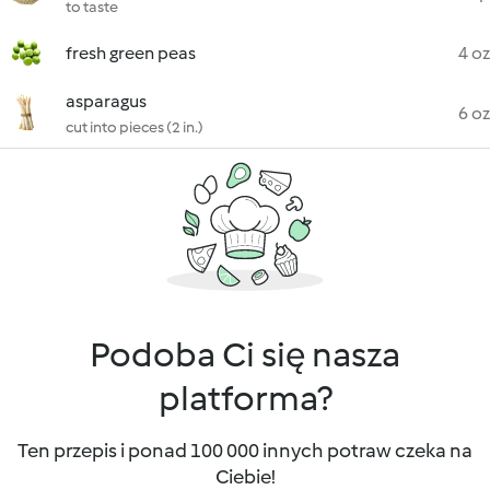
to taste
fresh green peas
4 oz
asparagus
6 oz
cut into pieces (2 in.)
Podoba Ci się nasza
platforma?
Ten przepis i ponad 100 000 innych potraw czeka na
Ciebie!