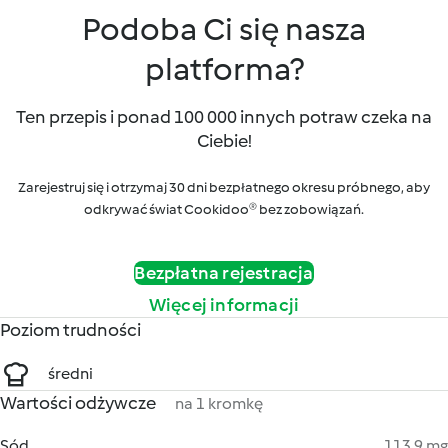
Podoba Ci się nasza
platforma?
Ten przepis i ponad 100 000 innych potraw czeka na
Ciebie!
Zarejestruj się i otrzymaj 30 dni bezpłatnego okresu próbnego, aby
odkrywać świat Cookidoo® bez zobowiązań.
Bezpłatna rejestracja
Więcej informacji
Poziom trudności
średni
Wartości odżywcze
na 1 kromkę
Sód
113.9 mg