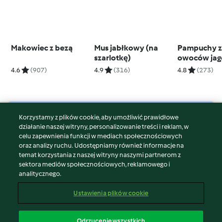
Makowiec z bezą
Mus jabłkowy (na
Pampuchy z
szarlotkę)
owoców ja
4.6
(907)
4.9
(316)
4.8
(273)
Korzystamy z plików cookie, aby umożliwić prawidłowe
© Copyright 2026
działanie naszej witryny, personalizowanie treści i reklam, w
celu zapewnienia funkcji w mediach społecznościowych
Warunki korzystania
oraz analizy ruchu. Udostępniamy również informacje na
Polityka prywatności
temat korzystania z naszej witryny naszymi partnerom z
Disclaimer
sektora mediów społecznościowych, reklamowego i
analitycznego.
Znak wydawcy
Pliki cookie
Ustawienia plików cookie
Zgłoś treść
Odstąp od umowy
Odrzucenie wszystkich