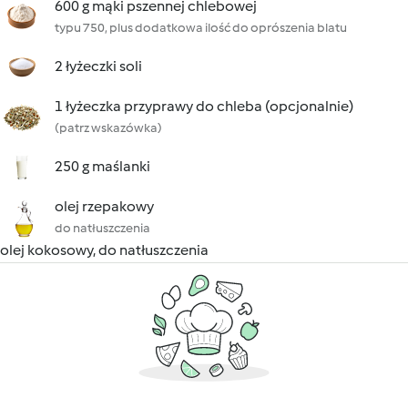
600 g mąki pszennej chlebowej
typu 750, plus dodatkowa ilość do oprószenia blatu
2 łyżeczki soli
1 łyżeczka przyprawy do chleba (opcjonalnie)
(patrz wskazówka)
250 g maślanki
olej rzepakowy
do natłuszczenia
olej kokosowy, do natłuszczenia