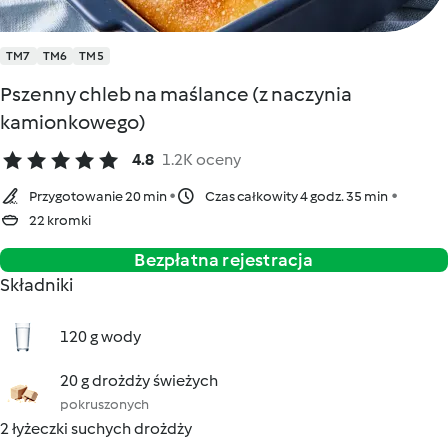
TM7
TM6
TM5
Pszenny chleb na maślance (z naczynia
kamionkowego)
4.8
1.2K oceny
Przygotowanie 20 min
Czas całkowity 4 godz. 35 min
22 kromki
Bezpłatna rejestracja
Składniki
120 g wody
20 g drożdży świeżych
pokruszonych
2 łyżeczki suchych drożdży