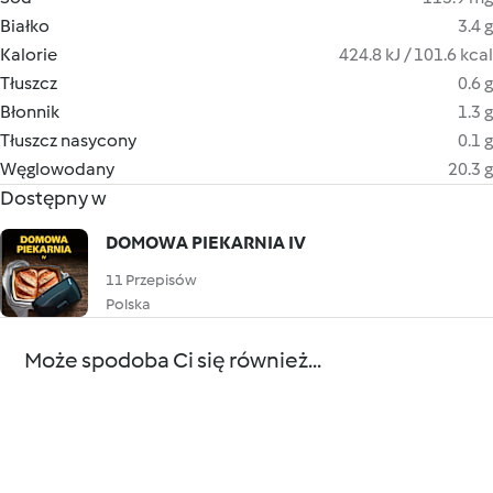
Białko
3.4 g
Kalorie
424.8 kJ / 101.6 kcal
Tłuszcz
0.6 g
Błonnik
1.3 g
Tłuszcz nasycony
0.1 g
Węglowodany
20.3 g
Dostępny w
DOMOWA PIEKARNIA IV
11 Przepisów
Polska
Może spodoba Ci się również...