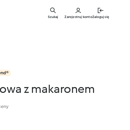
Przejdź
do
Szukaj
Zarejestruj konto
Zaloguj się
głównej
treści
end®
nowa z makaronem
ceny