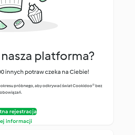
 nasza platforma?
00 innych potraw czeka na Ciebie!
ego okresu próbnego, aby odkrywać świat Cookidoo® bez
obowiązań.
tna rejestracja
ej informacji