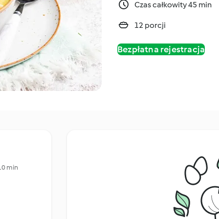
Czas całkowity 45 min
12 porcji
Bezpłatna rejestracja
10 min