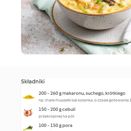
Składniki
200 - 260 g makaronu, suchego, krótkiego
np. małe muszelki lub kolanka, o czasie gotowania 
150 - 200 g cebuli
przekrojonej na pół
100 - 150 g pora