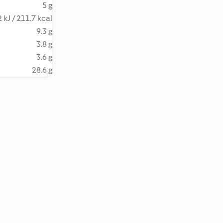
5 g
 kJ / 211.7 kcal
9.3 g
3.8 g
3.6 g
28.6 g