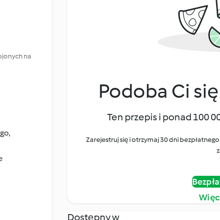
rojonych na
Podoba Ci się
Ten przepis i ponad 100 0
go,
Zarejestruj się i otrzymaj 30 dni bezpłatn
z
e
Bezpła
Więc
Dostępny w