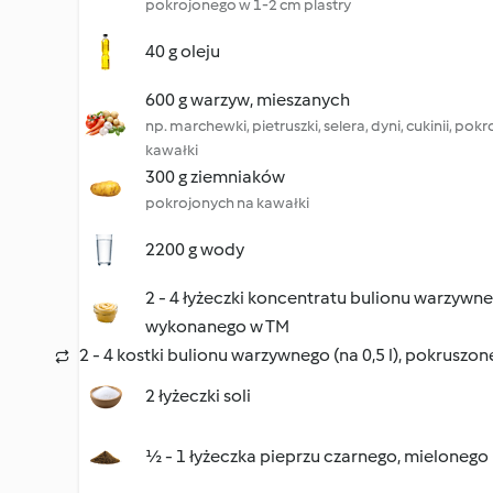
pokrojonego w 1-2 cm plastry
40 g oleju
600 g warzyw, mieszanych
np. marchewki, pietruszki, selera, dyni, cukinii, pok
kawałki
300 g ziemniaków
pokrojonych na kawałki
2200 g wody
2 - 4 łyżeczki koncentratu bulionu warzywne
wykonanego w TM
2 - 4 kostki bulionu warzywnego (na 0,5 l), pokruszon
2 łyżeczki soli
½ - 1 łyżeczka pieprzu czarnego, mielonego