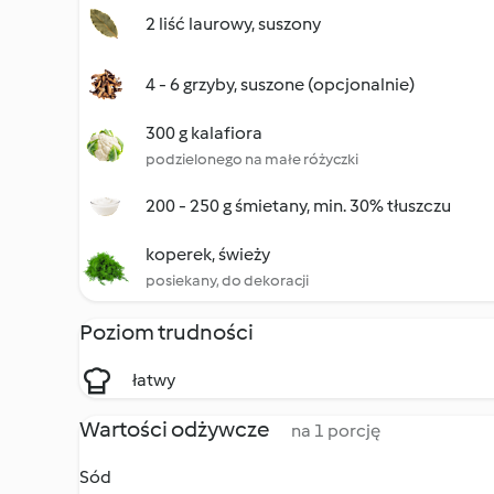
2 liść laurowy, suszony
4 - 6 grzyby, suszone (opcjonalnie)
300 g kalafiora
podzielonego na małe różyczki
200 - 250 g śmietany, min. 30% tłuszczu
koperek, świeży
posiekany, do dekoracji
Poziom trudności
łatwy
Wartości odżywcze
na 1 porcję
Sód