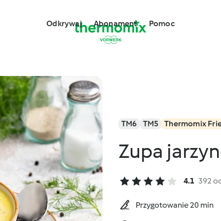
Odkrywaj
Abonament
Pomoc
TM6
TM5
Thermomix Fri
Zupa jarzy
4.1
392 o
Przygotowanie 20 min