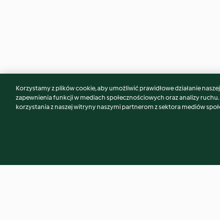
Korzystamy z plików cookie, aby umożliwić prawidłowe działanie naszej w
Może spodoba Ci się również...
zapewnienia funkcji w mediach społecznościowych oraz analizy ruchu
korzystania z naszej witryny naszymi partnerom z sektora mediów spo