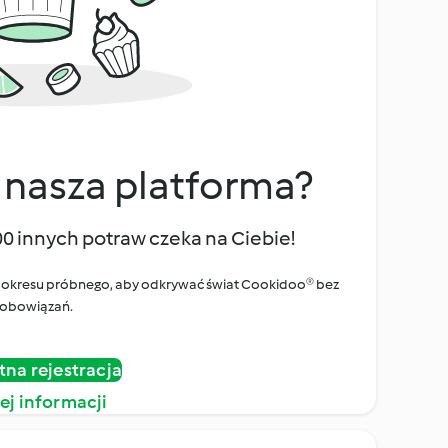
 nasza platforma?
00 innych potraw czeka na Ciebie!
ego okresu próbnego, aby odkrywać świat Cookidoo® bez
obowiązań.
tna rejestracja
ej informacji