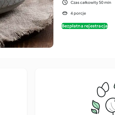
Czas całkowity 50 min
4 porcje
Bezpłatna rejestracja