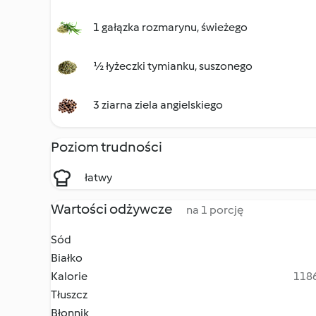
1 gałązka rozmarynu, świeżego
½ łyżeczki tymianku, suszonego
3 ziarna ziela angielskiego
Poziom trudności
łatwy
Wartości odżywcze
na 1 porcję
Sód
Białko
Kalorie
1186
Tłuszcz
Błonnik