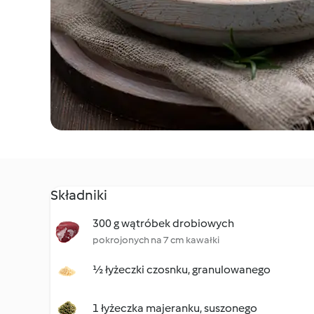
Składniki
300 g wątróbek drobiowych
pokrojonych na 7 cm kawałki
½ łyżeczki czosnku, granulowanego
1 łyżeczka majeranku, suszonego