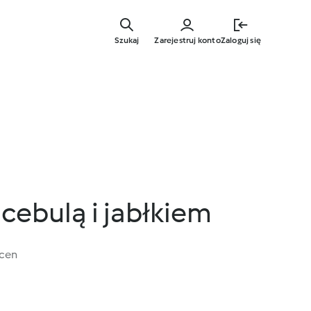
Przejdź
do
Szukaj
Zarejestruj konto
Zaloguj się
głównej
treści
cebulą i jabłkiem
ocen