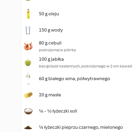
50 g oleju
150 g wody
80 g cebuli
pokrojonej w piórka
100 g jabłka
bez gniazd nasiennych, pokrojonego w 2 cm kawałk
60 g białego wina, półwytrawnego
20 g masła
¼ - ½ łyżeczki soli
¼ łyżeczki pieprzu czarnego, mielonego