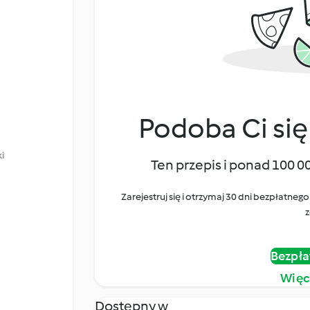
Podoba Ci się
i
Ten przepis i ponad 100 0
Zarejestruj się i otrzymaj 30 dni bezpłatn
z
Bezpła
Więc
Dostępny w