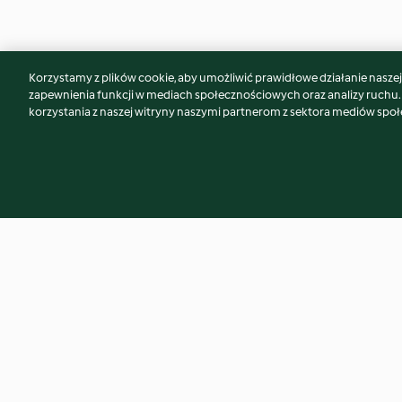
Korzystamy z plików cookie, aby umożliwić prawidłowe działanie naszej w
Może spodoba Ci się również...
zapewnienia funkcji w mediach społecznościowych oraz analizy ruchu
korzystania z naszej witryny naszymi partnerom z sektora mediów spo
Kremowy żurek z białą
Zupa ziemniaczana
kiełbasą
suszonymi grzybam
3.9
(666)
4.6
(1.3K)