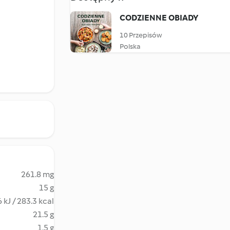
CODZIENNE OBIADY
10 Przepisów
Polska
261.8 mg
15 g
 kJ / 283.3 kcal
21.5 g
1.5 g