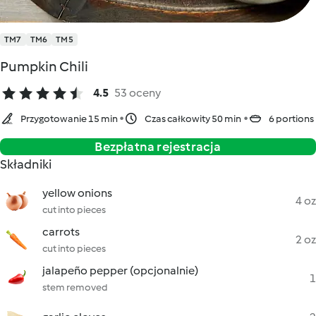
TM7
TM6
TM5
Pumpkin Chili
4.5
53 oceny
Przygotowanie 15 min
Czas całkowity 50 min
6 portions
Bezpłatna rejestracja
Składniki
yellow onions
4 oz
cut into pieces
carrots
2 oz
cut into pieces
jalapeño pepper (opcjonalnie)
1
stem removed