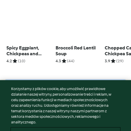
Spicy Eggplant,
Broccoli Red Lentil
Chopped Ca
Chickpeas and
Soup
Chickpea Sa
Chicken
Oregano Vin
4.2
(10)
4.3
(44)
3.9
(29)
Korzystamy z plików cookie, aby umożliwić prawidłowe
© Copyright 2026
działanie naszej witryny, personalizowanie treści i reklam, w
celu zapewnienia funkcji w mediach społecznościowych
Warunki korzystania
oraz analizy ruchu. Udostępniamy również informacje na
Polityka prywatności
temat korzystania z naszej witryny naszymi partnerom z
Disclaimer
sektora mediów społecznościowych, reklamowego i
analitycznego.
Znak wydawcy