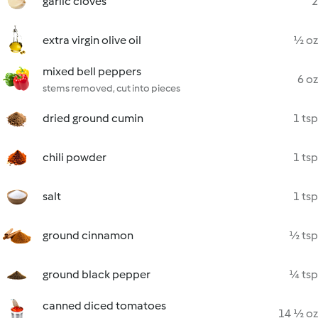
garlic cloves
2
extra virgin olive oil
½ oz
mixed bell peppers
6 oz
stems removed, cut into pieces
dried ground cumin
1 tsp
chili powder
1 tsp
salt
1 tsp
ground cinnamon
½ tsp
ground black pepper
¼ tsp
canned diced tomatoes
14 ½ oz