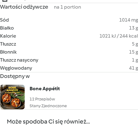
Wartości odżywcze
na 1 portion
Sód
1014 mg
Białko
13 g
Kalorie
1021 kJ / 244 kcal
Tłuszcz
5 g
Błonnik
15 g
Tłuszcz nasycony
1 g
Węglowodany
41 g
Dostępny w
Bone Appétit
12 Przepisów
Stany Zjednoczone
Może spodoba Ci się również...