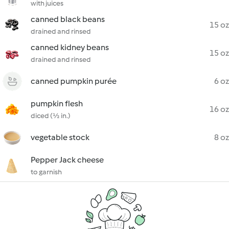
with juices
canned black beans
15 oz
drained and rinsed
canned kidney beans
15 oz
drained and rinsed
canned pumpkin purée
6 oz
pumpkin flesh
16 oz
diced (½ in.)
vegetable stock
8 oz
Pepper Jack cheese
to garnish