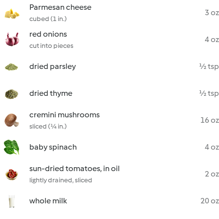
Parmesan cheese
3 oz
cubed (1 in.)
red onions
4 oz
cut into pieces
dried parsley
½ tsp
dried thyme
½ tsp
cremini mushrooms
16 oz
sliced (¼ in.)
baby spinach
4 oz
sun-dried tomatoes, in oil
2 oz
lightly drained, sliced
whole milk
20 oz