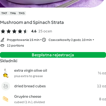
TM7
TM6
TM5
Mushroom and Spinach Strata
4.6
25 ocen
Przygotowanie 15 min
Czas całkowity 2 godz. 10 min
12 portions
Bezpłatna rejestracja
Składniki
extra virgin olive oil
½ oz
plus extra to grease
dried bread cubes
12 oz
Gruyère cheese
8 oz
cubed (1 in.), divided