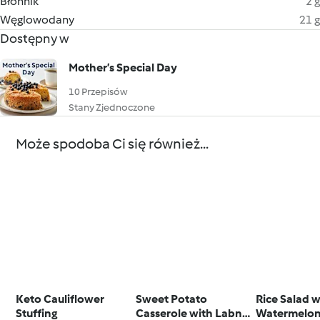
Błonnik
2 g
Węglowodany
21 g
Dostępny w
Mother’s Special Day
10 Przepisów
Stany Zjednoczone
Może spodoba Ci się również...
Keto Cauliflower
Sweet Potato
Rice Salad w
Stuffing
Casserole with Labne
Watermelon