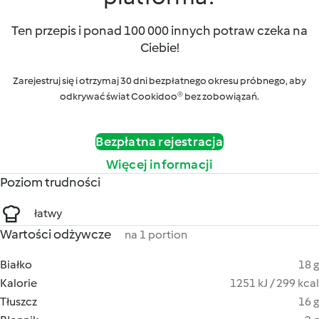
Ten przepis i ponad 100 000 innych potraw czeka na
Ciebie!
Zarejestruj się i otrzymaj 30 dni bezpłatnego okresu próbnego, aby
odkrywać świat Cookidoo® bez zobowiązań.
Bezpłatna rejestracja
Więcej informacji
Poziom trudności
łatwy
Wartości odżywcze
na 1 portion
Białko
18 g
Kalorie
1251 kJ / 299 kcal
Tłuszcz
16 g