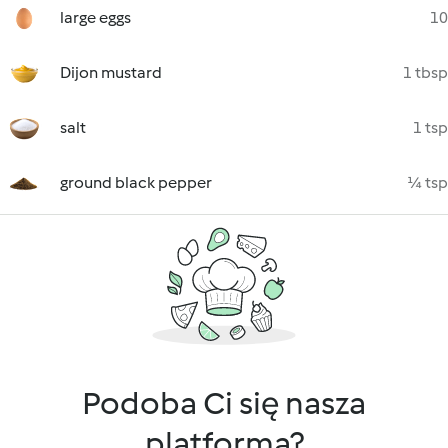
large eggs
10
Dijon mustard
1 tbsp
salt
1 tsp
ground black pepper
¼ tsp
Podoba Ci się nasza
platforma?