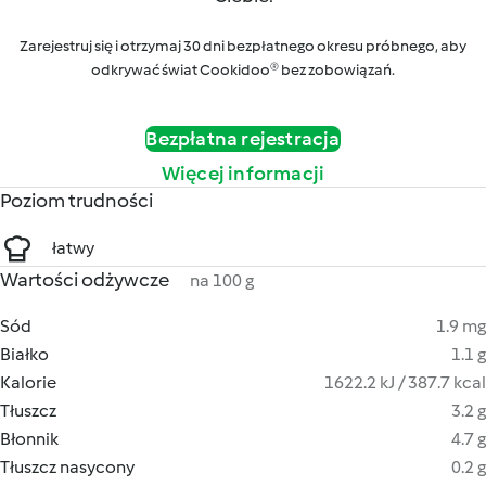
Zarejestruj się i otrzymaj 30 dni bezpłatnego okresu próbnego, aby
odkrywać świat Cookidoo® bez zobowiązań.
Bezpłatna rejestracja
Więcej informacji
Poziom trudności
łatwy
Wartości odżywcze
na 100 g
Sód
1.9 mg
Białko
1.1 g
Kalorie
1622.2 kJ / 387.7 kcal
Tłuszcz
3.2 g
Błonnik
4.7 g
Tłuszcz nasycony
0.2 g