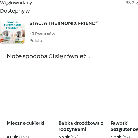
Węglowodany
93.2 g
Dostępny w
STACJA THERMOMIX FRIEND®
41 Przepisów
Polska
Może spodoba Ci się również...
Mleczne cukierki
Babka drożdżowa z
Faworki
rodzynkami
bezgluteno
4.0
(157)
3.9
(57)
3.8
(62)