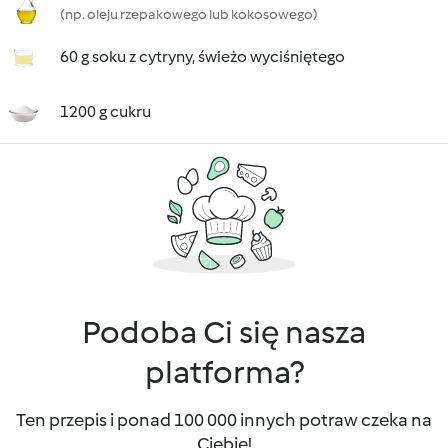
(np. oleju rzepakowego lub kokosowego)
60 g soku z cytryny, świeżo wyciśniętego
1200 g cukru
Podoba Ci się nasza
platforma?
Ten przepis i ponad 100 000 innych potraw czeka na
Ciebie!