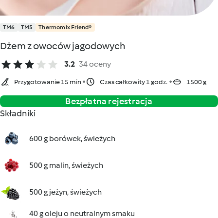
TM6
TM5
Thermomix Friend®
Dżem z owoców jagodowych
3.2
34 oceny
Przygotowanie 15 min
Czas całkowity 1 godz.
1500 g
Bezpłatna rejestracja
Składniki
600 g borówek, świeżych
500 g malin, świeżych
500 g jeżyn, świeżych
40 g oleju o neutralnym smaku