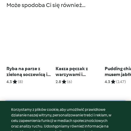
Może spodoba Ci się również...
Ryba na parze z
Kasza pęczak z
Pudding chi
zieloną soczewicą i
warzywami i
musem jab
sosem paprykowym
kokilkami jajecznymi
4.3
(8)
2.8
(6)
4.3
(147)
Korzystamy z plików cookie, aby umożliwić prawidłowe
© Copyright 2026
działanie naszej witryny, personalizowanie treści i reklam, w
celu zapewnienia funkcji w mediach społecznościowych
Warunki korzystania
oraz analizy ruchu. Udostępniamy również informacje na
Polityka prywatności