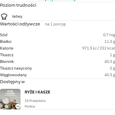
Poziom trudności
łatwy
Wartości odżywcze
na 1 porcję
Sód
0.7 mg
Białko
11.3 g
Kalorie
971.3 kJ / 232 kcal
Tłuszcz
1 g
Błonnik
40.3 g
Tłuszcz nasycony
0 g
Węglowodany
40.3 g
Dostępny w
RYŻE I KASZE
25 Przepisów
Polska