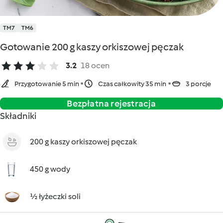
TM7
TM6
Gotowanie 200 g kaszy orkiszowej pęczak
3.2
18 ocen
Przygotowanie 5 min
Czas całkowity 35 min
3 porcje
Bezpłatna rejestracja
Składniki
200 g kaszy orkiszowej pęczak
450 g wody
½ łyżeczki soli