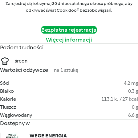
Zarejestruj się i otrzymaj 30 dni bezpłatnego okresu próbnego, aby
odkrywać świat Cookidoo® bez zobowiązań.
Bezpłatna rejestracja
Więcej informacji
Poziom trudności
średni
Wartości odżywcze
na 1 sztukę
Sód
4.2 mg
Białko
0.3 g
Kalorie
113.1 kJ / 27 kcal
Tłuszcz
0 g
Węglowodany
6.6 g
Dostępny w
WEGE ENERGIA