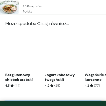
10 Przepisów
Polska
Może spodoba Ci się również...
Bezglutenowy
Jogurt kokosowy
Wegańskie c
chlebek arabski
(wegański)
korzenne
4.3
(44)
4.2
(25)
4.2
(77)