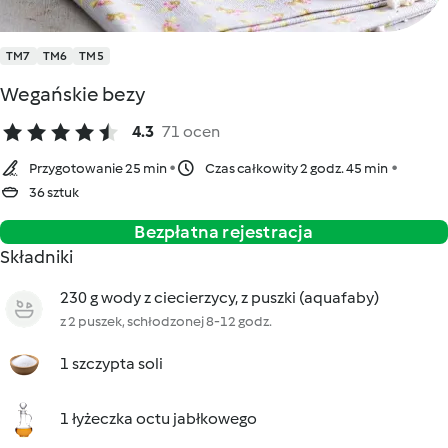
TM7
TM6
TM5
Wegańskie bezy
4.3
71 ocen
Przygotowanie 25 min
Czas całkowity 2 godz. 45 min
36 sztuk
Bezpłatna rejestracja
Składniki
230 g wody z ciecierzycy, z puszki (aquafaby)
z 2 puszek, schłodzonej 8-12 godz.
1 szczypta soli
1 łyżeczka octu jabłkowego