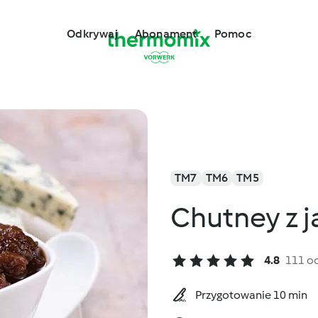
Odkrywaj
Abonament
Pomoc
TM7
TM6
TM5
Chutney z j
4.8
111 o
Przygotowanie 10 min