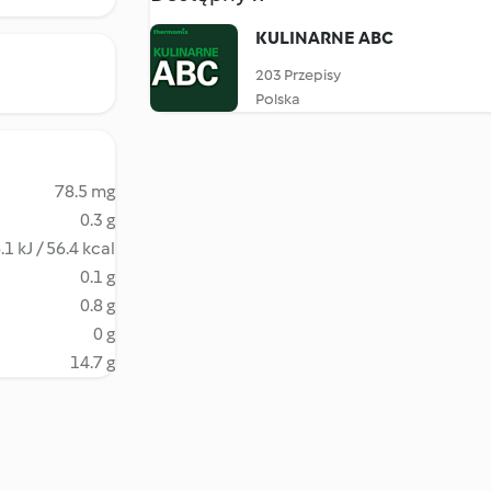
KULINARNE ABC
203 Przepisy
Polska
78.5 mg
0.3 g
.1 kJ / 56.4 kcal
0.1 g
0.8 g
0 g
14.7 g