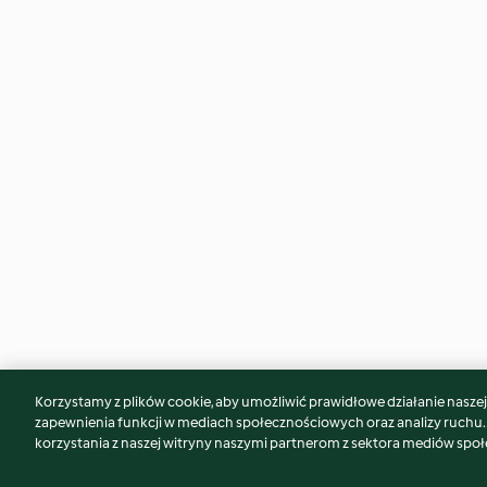
Korzystamy z plików cookie, aby umożliwić prawidłowe działanie naszej w
Może spodoba Ci się również...
zapewnienia funkcji w mediach społecznościowych oraz analizy ruchu
korzystania z naszej witryny naszymi partnerom z sektora mediów spo