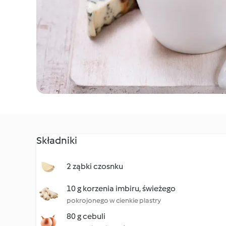
Składniki
2 ząbki czosnku
10 g korzenia imbiru, świeżego
pokrojonego w cienkie plastry
80 g cebuli