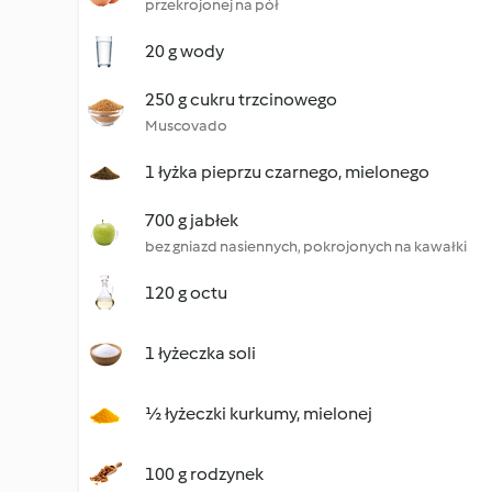
przekrojonej na pół
20 g wody
250 g cukru trzcinowego
Muscovado
1 łyżka pieprzu czarnego, mielonego
700 g jabłek
bez gniazd nasiennych, pokrojonych na kawałki
120 g octu
1 łyżeczka soli
½ łyżeczki kurkumy, mielonej
100 g rodzynek