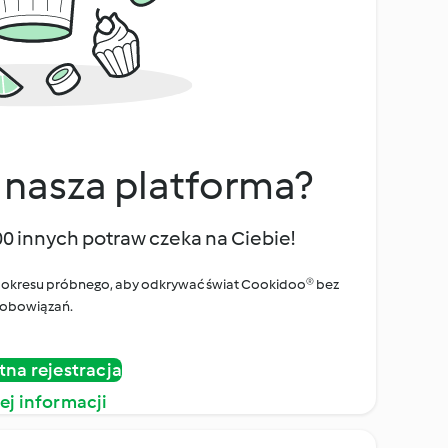
 nasza platforma?
00 innych potraw czeka na Ciebie!
ego okresu próbnego, aby odkrywać świat Cookidoo® bez
obowiązań.
tna rejestracja
ej informacji