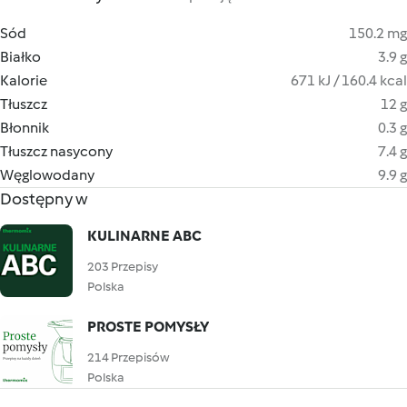
Sód
150.2 mg
Białko
3.9 g
Kalorie
671 kJ / 160.4 kcal
Tłuszcz
12 g
Błonnik
0.3 g
Tłuszcz nasycony
7.4 g
Węglowodany
9.9 g
Dostępny w
KULINARNE ABC
203 Przepisy
Polska
PROSTE POMYSŁY
214 Przepisów
Polska