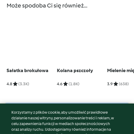
Może spodoba Ci się również...
Sałatka brokułowa
Kolana pszczoły
Mielenie mi
4.8
(3.3K)
4.6
(1.8K)
3.9
(638)
Korzystamy z plików cookie, aby umożliwić prawidłowe
© Copyright 2026
działanie naszej witryny, personalizowanie treści i reklam, w
celu zapewnienia funkcji w mediach społecznościowych
Warunki korzystania
oraz analizy ruchu. Udostępniamy również informacje na
Polityka prywatności