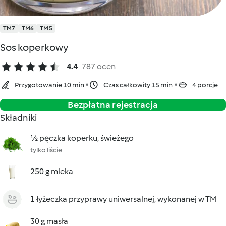
TM7
TM6
TM5
Sos koperkowy
4.4
787 ocen
Przygotowanie 10 min
Czas całkowity 15 min
4 porcje
Bezpłatna rejestracja
Składniki
½ pęczka koperku, świeżego
tylko liście
250 g mleka
1 łyżeczka przyprawy uniwersalnej, wykonanej w TM
30 g masła