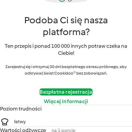
Podoba Ci się nasza
platforma?
Ten przepis i ponad 100 000 innych potraw czeka na
Ciebie!
Zarejestruj się i otrzymaj 30 dni bezpłatnego okresu próbnego, aby
odkrywać świat Cookidoo® bez zobowiązań.
Bezpłatna rejestracja
Więcej informacji
Poziom trudności
łatwy
Wartości odżywcze
na 1 porcję