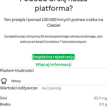
platforma?
Ten przepis i ponad 100 000 innych potraw czeka na
Ciebie!
Zarejestruj się i otrzymaj 30 dni bezpłatnego okresu próbnego, aby
odkrywać świat Cookidoo® bez zobowiązań.
Bezpłatna rejestracja
Więcej informacji
Poziom trudności
łatwy
Wartości odżywcze
na 1 porcję
Sód
83.3 mg
Białko
9.5 g