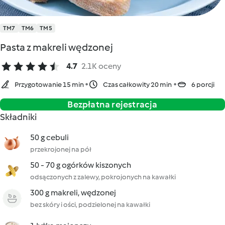
TM7
TM6
TM5
Pasta z makreli wędzonej
4.7
2.1K oceny
Przygotowanie 15 min
Czas całkowity 20 min
6 porcji
Bezpłatna rejestracja
Składniki
50 g cebuli
przekrojonej na pół
50 - 70 g ogórków kiszonych
odsączonych z zalewy, pokrojonych na kawałki
300 g makreli, wędzonej
bez skóry i ości, podzielonej na kawałki