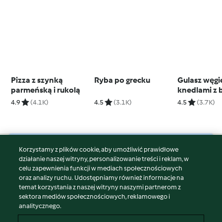
Pizza z szynką
Ryba po grecku
Gulasz węgie
parmeńską i rukolą
knedlami z 
4.9
(4.1K)
4.5
(3.1K)
4.5
(3.7K)
Korzystamy z plików cookie, aby umożliwić prawidłowe
© Copyright 2026
działanie naszej witryny, personalizowanie treści i reklam, w
celu zapewnienia funkcji w mediach społecznościowych
Warunki korzystania
oraz analizy ruchu. Udostępniamy również informacje na
Polityka prywatności
temat korzystania z naszej witryny naszymi partnerom z
Disclaimer
sektora mediów społecznościowych, reklamowego i
analitycznego.
Znak wydawcy