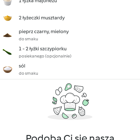
1 łyżka majonezu
2 łyżeczki musztardy
pieprz czarny, mielony
do smaku
1 - 2 łyżki szczypiorku
posiekanego (opcjonalnie)
sól
do smaku
Podoba Ci się nasza