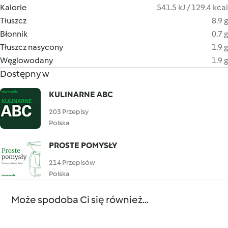
Kalorie
541.5 kJ / 129.4 kcal
Tłuszcz
8.9 g
Błonnik
0.7 g
Tłuszcz nasycony
1.9 g
Węglowodany
1.9 g
Dostępny w
KULINARNE ABC
203 Przepisy
Polska
PROSTE POMYSŁY
214 Przepisów
Polska
Może spodoba Ci się również...