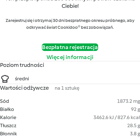
Ciebie!
Zarejestruj się i otrzymaj 30 dni bezpłatnego okresu próbnego, aby
odkrywać świat Cookidoo® bez zobowiązań.
Bezpłatna rejestracja
Więcej informacji
Poziom trudności
średni
Wartości odżywcze
na 1 sztukę
Sód
1873.2 mg
Białko
92 g
Kalorie
3462.6 kJ / 827.6 kcal
Tłuszcz
28.5 g
Błonnik
3.8 g