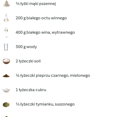
½ łyżki mąki pszennej
200 g białego octu winnego
400 g białego wina, wytrawnego
300 g wody
2 łyżeczki soli
¼ łyżeczki pieprzu czarnego, mielonego
1 łyżeczka cukru
½ łyżeczki tymianku, suszonego