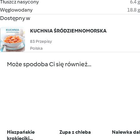
Tłuszcz nasycony
6.4 g
Węglowodany
18.8 g
Dostępny w
KUCHNIA ŚRÓDZIEMNOMORSKA
83 Przepisy
Polska
Może spodoba Ci się również...
Hiszpańskie
Zupa z chleba
Nalewka da
krokieciki