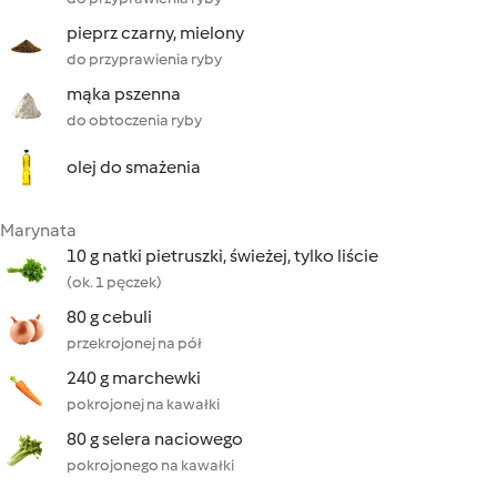
pieprz czarny, mielony
do przyprawienia ryby
mąka pszenna
do obtoczenia ryby
olej do smażenia
Marynata
10 g natki pietruszki, świeżej, tylko liście
(ok. 1 pęczek)
80 g cebuli
przekrojonej na pół
240 g marchewki
pokrojonej na kawałki
80 g selera naciowego
pokrojonego na kawałki