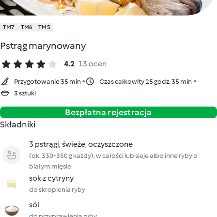
TM7
TM6
TM5
Pstrąg marynowany
4.2
13 ocen
Przygotowanie 35 min
Czas całkowity 25 godz. 35 min
3 sztuki
Bezpłatna rejestracja
Składniki
3 pstrągi, świeże, oczyszczone
(ok. 330-350 g każdy), w całości lub sieje albo inne ryby o
białym mięsie
sok z cytryny
do skropienia ryby
sól
do przyprawienia ryby