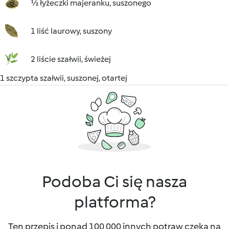
½ łyżeczki majeranku, suszonego
1 liść laurowy, suszony
2 liście szałwii, świeżej
1 szczypta szałwii, suszonej, otartej
Podoba Ci się nasza
platforma?
Ten przepis i ponad 100 000 innych potraw czeka na