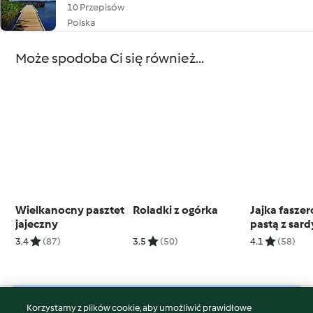
10 Przepisów
Polska
Może spodoba Ci się również...
Wielkanocny pasztet
Roladki z ogórka
Jajka fasze
jajeczny
pastą z sar
3.4
(87)
3.5
(50)
4.1
(58)
Korzystamy z plików cookie, aby umożliwić prawidłowe
© Copyright 2026