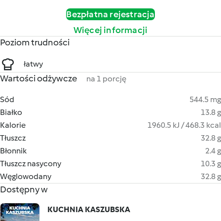
Bezpłatna rejestracja
Więcej informacji
Poziom trudności
łatwy
Wartości odżywcze
na 1 porcję
Sód
544.5 mg
Białko
13.8 g
Kalorie
1960.5 kJ / 468.3 kcal
Tłuszcz
32.8 g
Błonnik
2.4 g
Tłuszcz nasycony
10.3 g
Węglowodany
32.8 g
Dostępny w
KUCHNIA KASZUBSKA