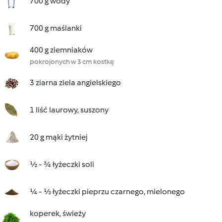
700 g wody
700 g maślanki
400 g ziemniaków
pokrojonych w 3 cm kostkę
3 ziarna ziela angielskiego
1 liść laurowy, suszony
20 g mąki żytniej
½ - ¾ łyżeczki soli
¼ - ½ łyżeczki pieprzu czarnego, mielonego
koperek, świeży