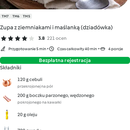
TM7
TM6
TM5
Zupa z ziemniakami i maślanką (dziadówka)
3.8
221 ocen
Przygotowanie 5 min
Czas całkowity 40 min
4 porcje
Bezpłatna rejestracja
Składniki
120 g cebuli
przekrojonej na pół
200 g boczku parzonego, wędzonego
pokrojonego na kawałki
20 g oleju