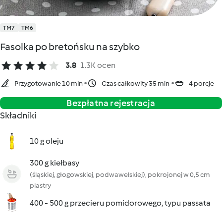
TM7
TM6
Fasolka po bretońsku na szybko
3.8
1.3K ocen
Przygotowanie 10 min
Czas całkowity 35 min
4 porcje
Bezpłatna rejestracja
Składniki
10 g oleju
300 g kiełbasy
(śląskiej, głogowskiej, podwawelskiej), pokrojonej w 0,5 cm
plastry
400 - 500 g przecieru pomidorowego, typu passata