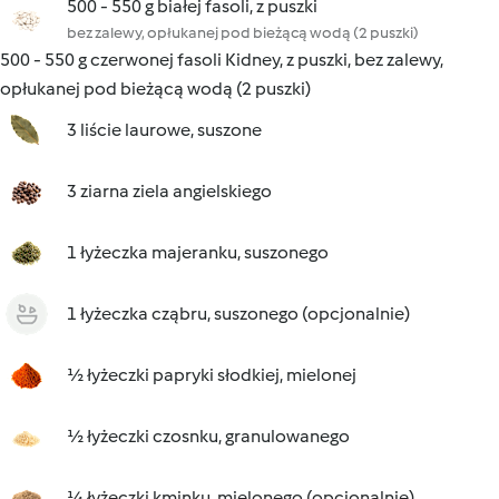
500 - 550 g białej fasoli, z puszki
bez zalewy, opłukanej pod bieżącą wodą (2 puszki)
500 - 550 g czerwonej fasoli Kidney, z puszki, bez zalewy,
opłukanej pod bieżącą wodą (2 puszki)
3 liście laurowe, suszone
3 ziarna ziela angielskiego
1 łyżeczka majeranku, suszonego
1 łyżeczka cząbru, suszonego (opcjonalnie)
½ łyżeczki papryki słodkiej, mielonej
½ łyżeczki czosnku, granulowanego
¼ łyżeczki kminku, mielonego (opcjonalnie)