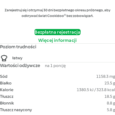
Zarejestruj się i otrzymaj 30 dni bezpłatnego okresu próbnego, aby
odkrywać świat Cookidoo® bez zobowiązań.
Bezpłatna rejestracja
Więcej informacji
Poziom trudności
łatwy
Wartości odżywcze
na 1 porcję
Sód
1158.3 mg
Białko
23.5 g
Kalorie
1380.5 kJ / 323.8 kcal
Tłuszcz
18.5 g
Błonnik
8.8 g
Tłuszcz nasycony
5.8 g