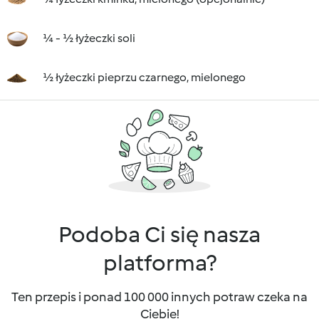
¼ - ½ łyżeczki soli
½ łyżeczki pieprzu czarnego, mielonego
Podoba Ci się nasza
platforma?
Ten przepis i ponad 100 000 innych potraw czeka na
Ciebie!