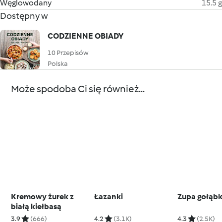
Węglowodany
15.5 g
Dostępny w
CODZIENNE OBIADY
10 Przepisów
Polska
Może spodoba Ci się również...
Kremowy żurek z
Łazanki
Zupa gołąb
białą kiełbasą
3.9
(666)
4.2
(3.1K)
4.3
(2.5K)