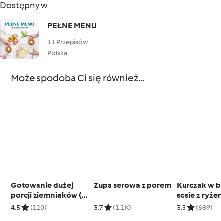
Dostępny w
PEŁNE MENU
11 Przepisów
Polska
Może spodoba Ci się również...
Gotowanie dużej
Zupa serowa z porem
Kurczak w b
porcji ziemniaków (z
sosie z ryże
osłoną noża
(ferkase)
4.5
(120)
3.7
(1.1K)
3.3
(689)
miksującego)