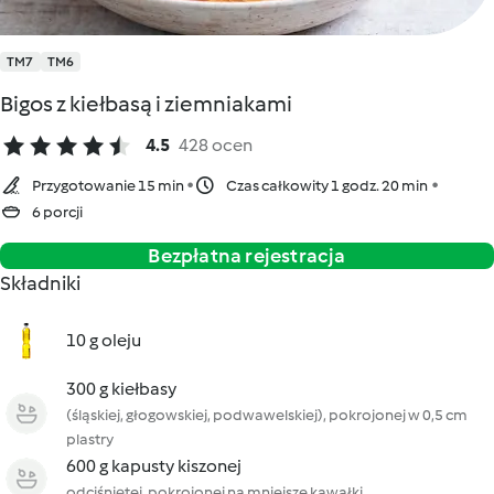
TM7
TM6
Bigos z kiełbasą i ziemniakami
4.5
428 ocen
Przygotowanie 15 min
Czas całkowity 1 godz. 20 min
6 porcji
Bezpłatna rejestracja
Składniki
10 g oleju
300 g kiełbasy
(śląskiej, głogowskiej, podwawelskiej), pokrojonej w 0,5 cm
plastry
600 g kapusty kiszonej
odciśniętej, pokrojonej na mniejsze kawałki