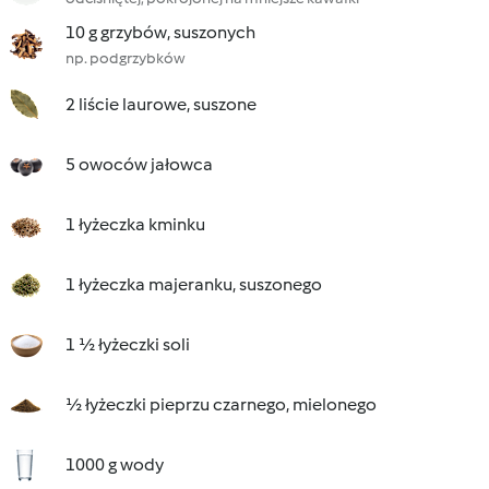
10 g grzybów, suszonych
np. podgrzybków
2 liście laurowe, suszone
5 owoców jałowca
1 łyżeczka kminku
1 łyżeczka majeranku, suszonego
1 ½ łyżeczki soli
½ łyżeczki pieprzu czarnego, mielonego
1000 g wody