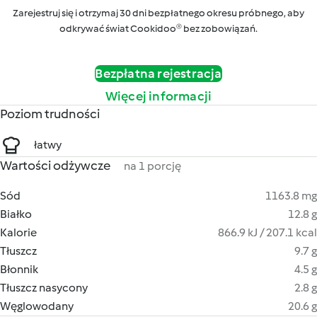
Zarejestruj się i otrzymaj 30 dni bezpłatnego okresu próbnego, aby
odkrywać świat Cookidoo® bez zobowiązań.
Bezpłatna rejestracja
Więcej informacji
Poziom trudności
łatwy
Wartości odżywcze
na 1 porcję
Sód
1163.8 mg
Białko
12.8 g
Kalorie
866.9 kJ / 207.1 kcal
Tłuszcz
9.7 g
Błonnik
4.5 g
Tłuszcz nasycony
2.8 g
Węglowodany
20.6 g