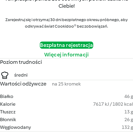
Ciebie!
Zarejestruj się i otrzymaj 30 dni bezpłatnego okresu próbnego, aby
odkrywać świat Cookidoo® bez zobowiązań.
Bezpłatna rejestracja
Więcej informacji
Poziom trudności
średni
Wartości odżywcze
na 25 kromek
Białko
46 g
Kalorie
7617 kJ / 1802 kcal
Tłuszcz
13 g
Błonnik
26 g
Węglowodany
132 g