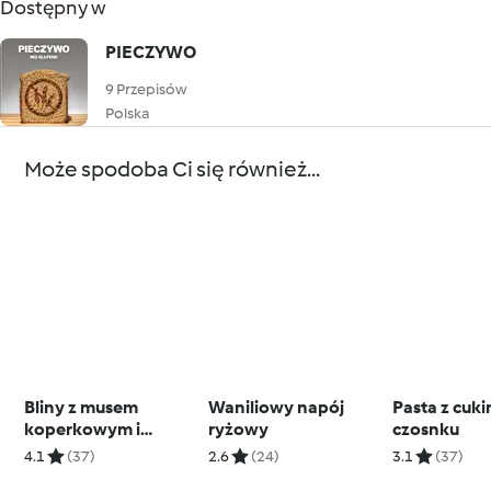
Dostępny w
PIECZYWO
9 Przepisów
Polska
Może spodoba Ci się również...
Bliny z musem
Waniliowy napój
Pasta z cukin
koperkowym i
ryżowy
czosnku
łososiem
4.1
(37)
2.6
(24)
3.1
(37)