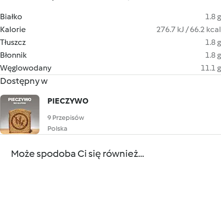
Białko
1.8 g
Kalorie
276.7 kJ / 66.2 kcal
Tłuszcz
1.8 g
Błonnik
1.8 g
Węglowodany
11.1 g
Dostępny w
PIECZYWO
9 Przepisów
Polska
Może spodoba Ci się również...