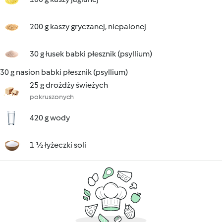
200 g kaszy gryczanej, niepalonej
30 g łusek babki płesznik (psyllium)
30 g nasion babki płesznik (psyllium)
25 g drożdży świeżych
pokruszonych
420 g wody
1 ½ łyżeczki soli