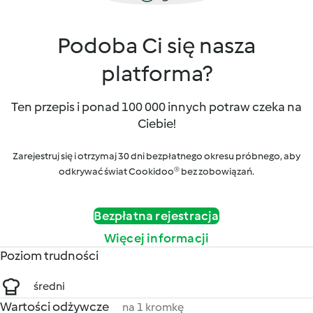
Podoba Ci się nasza
platforma?
Ten przepis i ponad 100 000 innych potraw czeka na
Ciebie!
Zarejestruj się i otrzymaj 30 dni bezpłatnego okresu próbnego, aby
odkrywać świat Cookidoo® bez zobowiązań.
Bezpłatna rejestracja
Więcej informacji
Poziom trudności
średni
Wartości odżywcze
na 1 kromkę