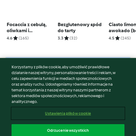
Focaccia z cebulą,
Bezglutenowy spód
Ciasto limo
oliwkami i
do tarty
awokado (b
rozmarynem
4.6
(165)
3.3
(32)
4.5
(245)
Korzystamy z plików cookie, aby umożliwić prawidłowe
© Copyright 2026
działanie naszej witryny, personalizowanie treści i reklam, w
celu zapewnienia funkcji w mediach społecznościowych
Warunki korzystania
oraz analizy ruchu. Udostępniamy również informacje na
Polityka prywatności
temat korzystania z naszej witryny naszymi partnerom z
Disclaimer
sektora mediów społecznościowych, reklamowego i
analitycznego.
Znak wydawcy
Pliki cookie
Ustawienia plików cookie
Zgłoś treść
Odstąp od umowy
Odrzucenie wszystkich
Oświadczenie o dostępności