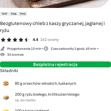
TM7
TM6
TM5
Bezglutenowy chleb z kaszy gryczanej, jaglanej i
ryżu
4.4
162 oceny
Przygotowanie 15 min
Czas całkowity 2 godz. 45 min
35 kromek
Bezpłatna rejestracja
Składniki
80 g orzechów włoskich, łuskanych
200 g ryżu białego, krótkoziarnistego
np. do risotto
100 g kaszy jaglanej