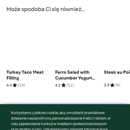
Może spodoba Ci się również...
Turkey Taco Meat
Farro Salad with
Steak au Po
Filling
Cucumber Yogurt
Dressing
4.4
(19)
4.2
(11)
3.9
(9)
Korzystamy z plików cookie, aby umożliwić prawidłowe
© Copyright 2026
działanie naszej witryny, personalizowanie treści i reklam, w
celu zapewnienia funkcji w mediach społecznościowych
Warunki korzystania
oraz analizy ruchu. Udostępniamy również informacje na