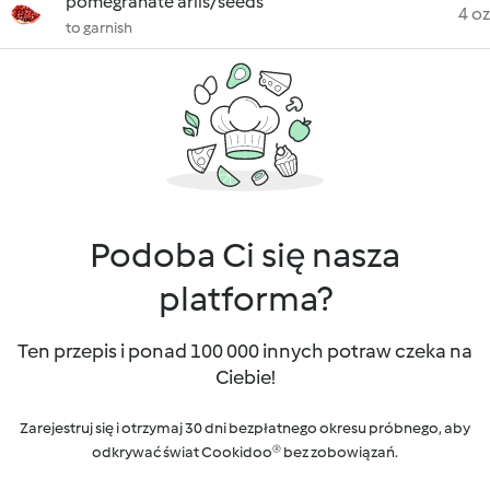
pomegranate arils/seeds
4 oz
to garnish
Podoba Ci się nasza
platforma?
Ten przepis i ponad 100 000 innych potraw czeka na
Ciebie!
Zarejestruj się i otrzymaj 30 dni bezpłatnego okresu próbnego, aby
odkrywać świat Cookidoo® bez zobowiązań.