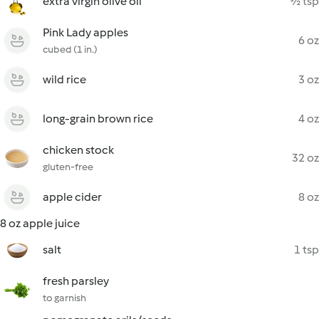
extra virgin olive oil
½ tsp
Pink Lady apples
6 oz
cubed (1 in.)
wild rice
3 oz
long-grain brown rice
4 oz
chicken stock
32 oz
gluten-free
apple cider
8 oz
8 oz apple juice
salt
1 tsp
fresh parsley
to garnish