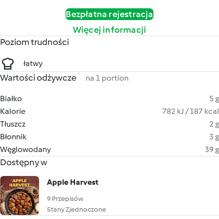
Bezpłatna rejestracja
Więcej informacji
Poziom trudności
łatwy
Wartości odżywcze
na 1 portion
Białko
5 g
Kalorie
782 kJ / 187 kcal
Tłuszcz
2 g
Błonnik
3 g
Węglowodany
39 g
Dostępny w
Apple Harvest
9 Przepisów
Stany Zjednoczone