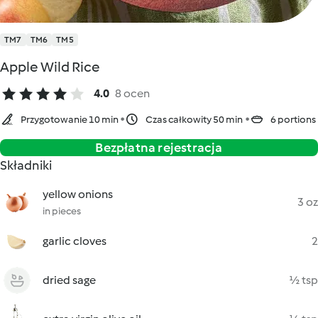
TM7
TM6
TM5
Apple Wild Rice
4.0
8 ocen
Przygotowanie 10 min
Czas całkowity 50 min
6 portions
Bezpłatna rejestracja
Składniki
yellow onions
3 oz
in pieces
garlic cloves
2
dried sage
½ tsp