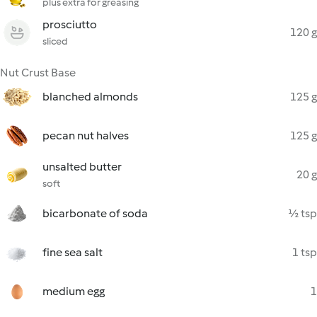
plus extra for greasing
prosciutto
120 g
sliced
Nut Crust Base
blanched almonds
125 g
pecan nut halves
125 g
unsalted butter
20 g
soft
bicarbonate of soda
½ tsp
fine sea salt
1 tsp
medium egg
1