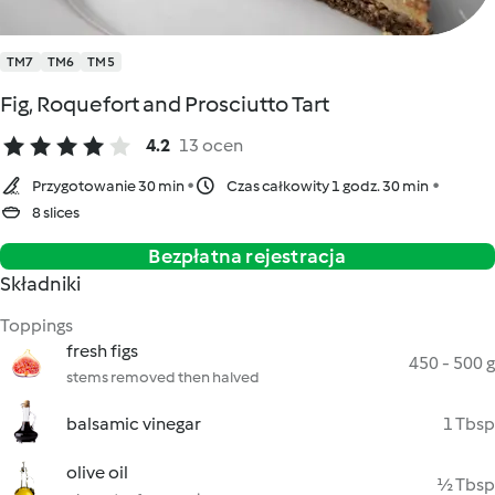
TM7
TM6
TM5
Fig, Roquefort and Prosciutto Tart
4.2
13 ocen
Przygotowanie 30 min
Czas całkowity 1 godz. 30 min
8 slices
Bezpłatna rejestracja
Składniki
Toppings
fresh figs
450 - 500 g
stems removed then halved
balsamic vinegar
1 Tbsp
olive oil
½ Tbsp