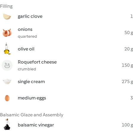
Filling
garlic clove
1
onions
50 g
quartered
olive oil
20 g
Roquefort cheese
150 g
crumbled
single cream
275 g
medium eggs
3
Balsamic Glaze and Assembly
balsamic vinegar
100 g