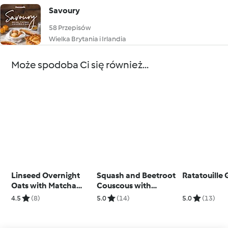
Savoury
58 Przepisów
Wielka Brytania i Irlandia
Może spodoba Ci się również...
Linseed Overnight
Squash and Beetroot
Ratatouille 
Oats with Matcha
Couscous with
Yoghurt
Chickpeas and Tahini
4.5
(8)
5.0
(14)
5.0
(13)
Dressing