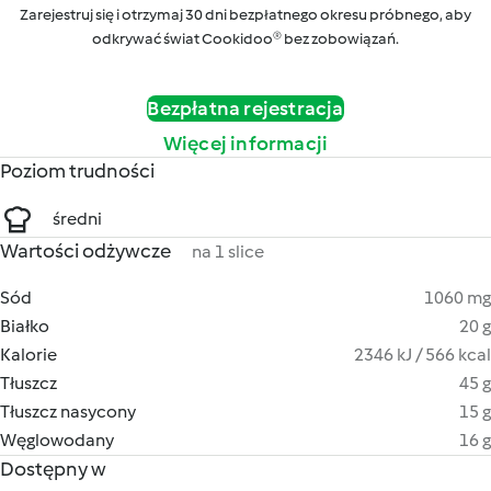
Zarejestruj się i otrzymaj 30 dni bezpłatnego okresu próbnego, aby
odkrywać świat Cookidoo® bez zobowiązań.
Bezpłatna rejestracja
Więcej informacji
Poziom trudności
średni
Wartości odżywcze
na 1 slice
Sód
1060 mg
Białko
20 g
Kalorie
2346 kJ / 566 kcal
Tłuszcz
45 g
Tłuszcz nasycony
15 g
Węglowodany
16 g
Dostępny w