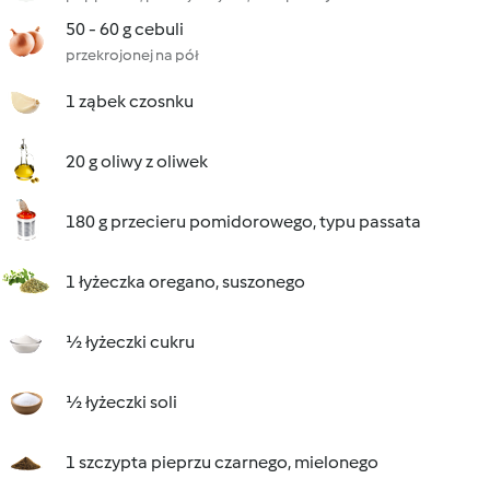
50 - 60 g cebuli
przekrojonej na pół
1 ząbek czosnku
20 g oliwy z oliwek
180 g przecieru pomidorowego, typu passata
1 łyżeczka oregano, suszonego
½ łyżeczki cukru
½ łyżeczki soli
1 szczypta pieprzu czarnego, mielonego