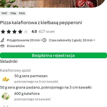
TM7
TM6
TM5
Pizza kalafiorowa z kiełbasą pepperoni
4.0
417 ocen
Przygotowanie 20 min
Czas całkowity 1 godz. 20 min
8 kawałków
Bezpłatna rejestracja
Składniki
Kalafiorowy spód
50 g sera parmezan
pokrojonego na 3 cm kawałki
50 g sera grana padano, pokrojonego na 3 cm kawałki
600 g kalafiora
pokrojonego na kawałki