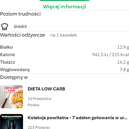
Więcej informacji
Poziom trudności
średni
Wartości odżywcze
na 1 kawałek
Białko
12.9 g
Kalorie
941.5 kJ / 225 kcal
Tłuszcz
16.2 g
Węglowodany
7.8 g
Dostępny w
DIETA LOW CARB
10 Przepisów
Polska
Kolekcja powitalna - 7 odsłon gotowania w urządzeniu Thermomix®
223 Przepisy