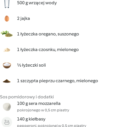
500 g wrzącej wody
2 jajka
1 łyżeczka oregano, suszonego
1 łyżeczka czosnku, mielonego
½ łyżeczki soli
1 szczypta pieprzu czarnego, mielonego
Sos pomidorowy i dodatki
100 g sera mozzarella
pokrojonego w 0,5 cm plastry
140 g kiełbasy
pepperoni, pokrojonej w 0,5 cm plastry