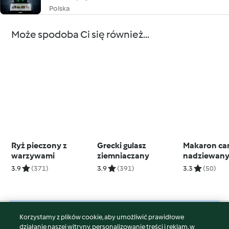
Polska
Może spodoba Ci się również...
Ryż pieczony z
Grecki gulasz
Makaron ca
warzywami
ziemniaczany
nadziewany
ricotta
3.9
(371)
3.9
(391)
3.3
(50)
Korzystamy z plików cookie, aby umożliwić prawidłowe
© Copyright 2026
działanie naszej witryny, personalizowanie treści i reklam, w