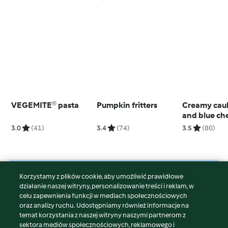
VEGEMITE® pasta
Pumpkin fritters
Creamy caul
and blue ch
pasta
3.0
(41)
3.4
(74)
3.5
(80)
Korzystamy z plików cookie, aby umożliwić prawidłowe
© Copyright 2026
działanie naszej witryny, personalizowanie treści i reklam, w
celu zapewnienia funkcji w mediach społecznościowych
Warunki korzystania
oraz analizy ruchu. Udostępniamy również informacje na
Polityka prywatności
temat korzystania z naszej witryny naszymi partnerom z
Disclaimer
sektora mediów społecznościowych, reklamowego i