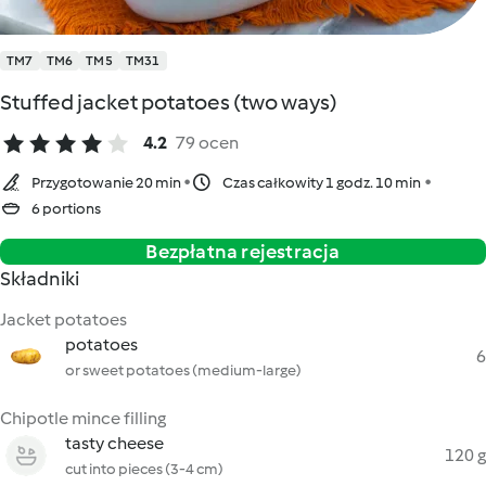
TM7
TM6
TM5
TM31
Stuffed jacket potatoes (two ways)
4.2
79 ocen
Przygotowanie 20 min
Czas całkowity 1 godz. 10 min
6 portions
Bezpłatna rejestracja
Składniki
Jacket potatoes
potatoes
6
or sweet potatoes (medium-large)
Chipotle mince filling
tasty cheese
120 g
cut into pieces (3-4 cm)