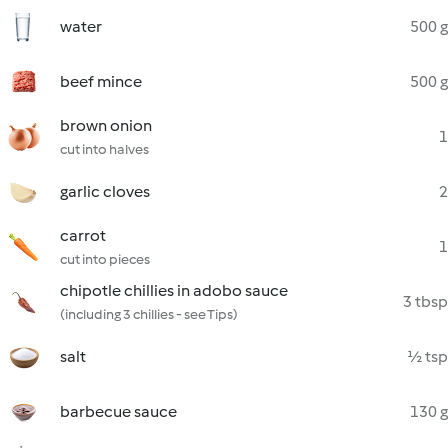
water
500 g
beef mince
500 g
brown onion
1
cut into halves
garlic cloves
2
carrot
1
cut into pieces
chipotle chillies in adobo sauce
3 tbsp
(including 3 chillies - see Tips)
salt
½ tsp
barbecue sauce
130 g