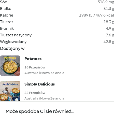
Sód
518.9 mg
Białko
31.3 g
Kalorie
1989 kJ / 469.6 kcal
Tłuszcz
18.3 g
Błonnik
4.9 g
Tłuszcz nasycony
7.6 g
Węglowodany
42.8 g
Dostępny w
Potatoes
16 Przepisów
Australia i Nowa Zelandia
Simply Delicious
88 Przepisów
Australia i Nowa Zelandia
Może spodoba Ci się również...