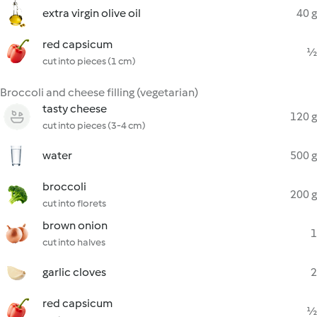
extra virgin olive oil
40 g
red capsicum
½
cut into pieces (1 cm)
Broccoli and cheese filling (vegetarian)
tasty cheese
120 g
cut into pieces (3-4 cm)
water
500 g
broccoli
200 g
cut into florets
brown onion
1
cut into halves
garlic cloves
2
red capsicum
½