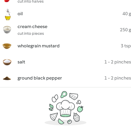
cut into halves
oil
40 g
cream cheese
250 g
cut into pieces
wholegrain mustard
3 tsp
salt
1 - 2 pinches
ground black pepper
1 - 2 pinches