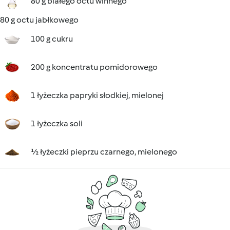
80 g białego octu winnego
80 g octu jabłkowego
100 g cukru
200 g koncentratu pomidorowego
1 łyżeczka papryki słodkiej, mielonej
1 łyżeczka soli
½ łyżeczki pieprzu czarnego, mielonego