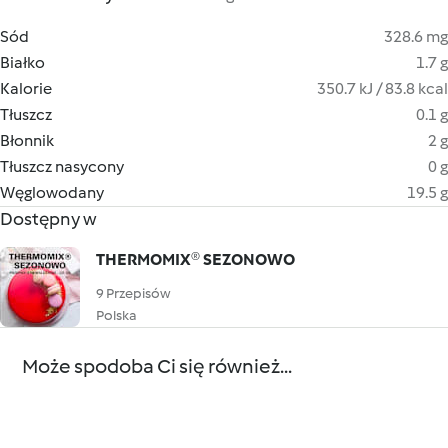
Sód
328.6 mg
Białko
1.7 g
Kalorie
350.7 kJ / 83.8 kcal
Tłuszcz
0.1 g
Błonnik
2 g
Tłuszcz nasycony
0 g
Węglowodany
19.5 g
Dostępny w
THERMOMIX® SEZONOWO
9 Przepisów
Polska
Może spodoba Ci się również...