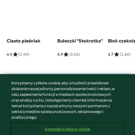
Ciasto pleśniak
Bułeczki "Stokrotka"
Blok czeko
4.5
(2.9K)
4.9
(3.5K)
4.7
(1.8K)
Korzystamy z plików cookie, aby umożliwić prawidłowe
© Copyright 2026
działanie naszej witryny, personalizowanie treści i reklam, w
celu zapewnienia funkcji w mediach społecznościowych
Warunki korzystania
oraz analizy ruchu. Udostępniamy również informacje na
Polityka prywatności
temat korzystania z naszej witryny naszymi partnerom z
Disclaimer
sektora mediów społecznościowych, reklamowego i
analitycznego.
Znak wydawcy
Pliki cookie
Ustawienia plików cookie