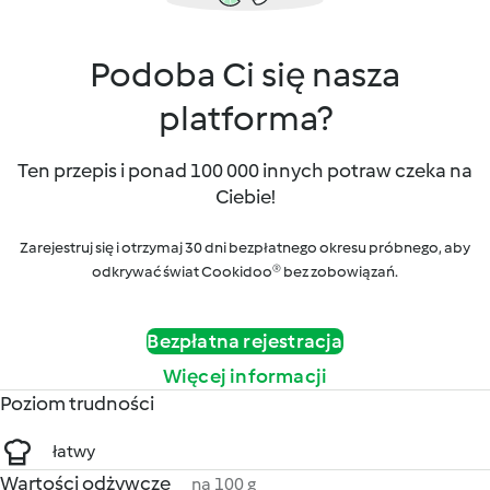
Podoba Ci się nasza
platforma?
Ten przepis i ponad 100 000 innych potraw czeka na
Ciebie!
Zarejestruj się i otrzymaj 30 dni bezpłatnego okresu próbnego, aby
odkrywać świat Cookidoo® bez zobowiązań.
Bezpłatna rejestracja
Więcej informacji
Poziom trudności
łatwy
Wartości odżywcze
na 100 g