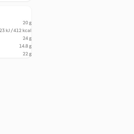
20 g
23 kJ / 412 kcal
24 g
14.8 g
22 g