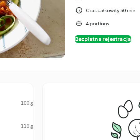
Czas całkowity 50 min
4 portions
Bezpłatna rejestracja
100 g
110 g