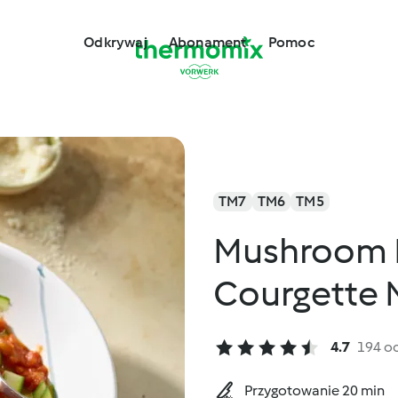
Odkrywaj
Abonament
Pomoc
TM7
TM6
TM5
Mushroom 
Courgette 
4.7
194 o
Przygotowanie 20 min