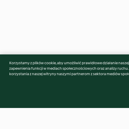
Korzystamy z plików cookie, aby umożliwić prawidłowe działanie naszej w
Może spodoba Ci się również...
zapewnienia funkcji w mediach społecznościowych oraz analizy ruchu
korzystania z naszej witryny naszymi partnerom z sektora mediów spo