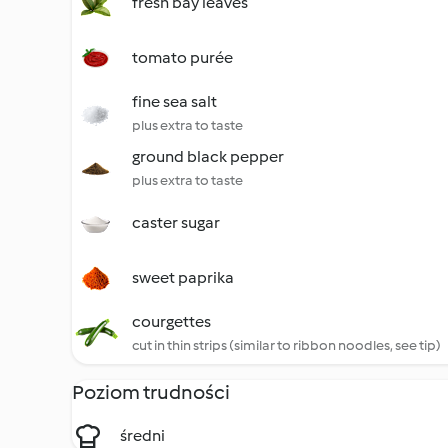
fresh bay leaves
tomato purée
fine sea salt
plus extra to taste
ground black pepper
plus extra to taste
caster sugar
sweet paprika
courgettes
cut in thin strips (similar to ribbon noodles, see tip)
Poziom trudności
średni