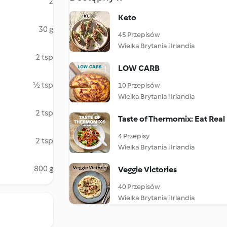
2
Keto
30 g
45 Przepisów
Wielka Brytania i Irlandia
2 tsp
LOW CARB
½ tsp
10 Przepisów
Wielka Brytania i Irlandia
2 tsp
Taste of Thermomix: Eat Real
4 Przepisy
2 tsp
Wielka Brytania i Irlandia
800 g
Veggie Victories
40 Przepisów
Wielka Brytania i Irlandia