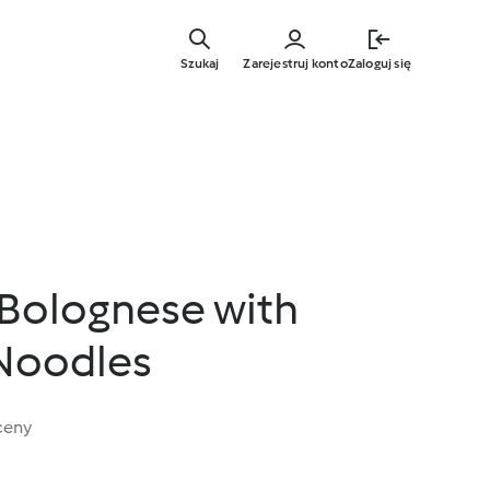
Przejdź
do
Szukaj
Zarejestruj konto
Zaloguj się
głównej
treści
Bolognese with
Noodles
ceny