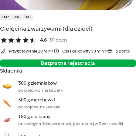
TM7
TM6
TM5
Cielęcina z warzywami (dla dzieci)
4.6
39 ocen
Przygotowanie 10 min
Czas całkowity 50 min
6 porcji
Bezpłatna rejestracja
Składniki
300 g ziemniaków
pokrojonych na kawałki
300 g marchewki
pokrojonej na kawałki
180 g cielęciny
bez ścięgien i białych błonek, pokrojonej w 3 cm kawałki