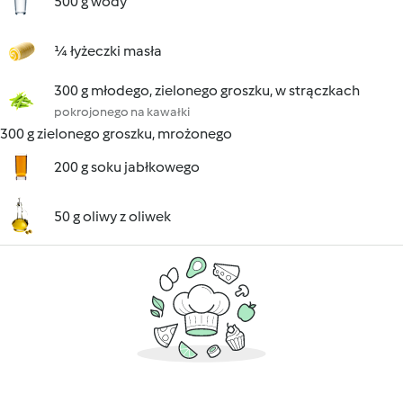
500 g wody
¼ łyżeczki masła
300 g młodego, zielonego groszku, w strączkach
pokrojonego na kawałki
300 g zielonego groszku, mrożonego
200 g soku jabłkowego
50 g oliwy z oliwek