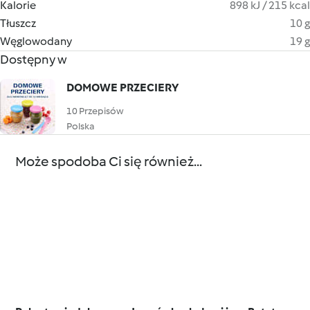
Kalorie
898 kJ / 215 kcal
Tłuszcz
10 g
Węglowodany
19 g
Dostępny w
DOMOWE PRZECIERY
10 Przepisów
Polska
Może spodoba Ci się również...