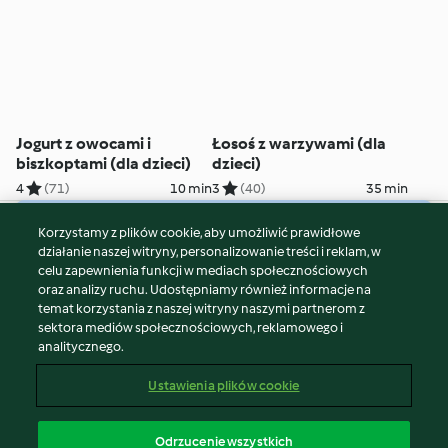
Jogurt z owocami i
Łosoś z warzywami (dla
biszkoptami (dla dzieci)
dzieci)
4
(71)
10 min
3
(40)
35 min
Korzystamy z plików cookie, aby umożliwić prawidłowe
© Copyright 2026
działanie naszej witryny, personalizowanie treści i reklam, w
celu zapewnienia funkcji w mediach społecznościowych
Warunki korzystania
oraz analizy ruchu. Udostępniamy również informacje na
Polityka prywatności
temat korzystania z naszej witryny naszymi partnerom z
Disclaimer
sektora mediów społecznościowych, reklamowego i
analitycznego.
Znak wydawcy
Pliki cookie
Ustawienia plików cookie
Zgłoś treść
Odstąp od umowy
Odrzucenie wszystkich