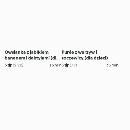
Owsianka z jabłkiem,
Purée z warzyw i
bananem i daktylami (dla
soczewicy (dla dzieci)
dzieci)
5
(2.2K)
15 min
5
(73)
35 min