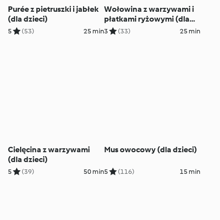
Purée z pietruszki i jabłek
Wołowina z warzywami i
(dla dzieci)
płatkami ryżowymi (dla
dzieci)
5
(53)
25 min
3
(33)
25 min
Cielęcina z warzywami
Mus owocowy (dla dzieci)
(dla dzieci)
5
(39)
50 min
5
(116)
15 min