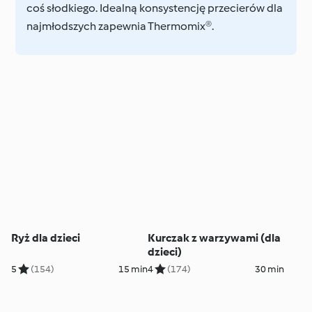
coś słodkiego. Idealną konsystencję przecierów dla
najmłodszych zapewnia Thermomix®.
Ryż dla dzieci
Kurczak z warzywami (dla
dzieci)
5
(154)
15 min
4
(174)
30 min