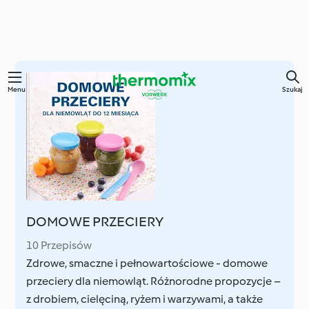
Przejdź
Menu
Szukaj
do
głównej
treści
DOMOWE PRZECIERY
10 Przepisów
Zdrowe, smaczne i pełnowartościowe - domowe
przeciery dla niemowląt. Różnorodne propozycje –
z drobiem, cielęciną, ryżem i warzywami, a także