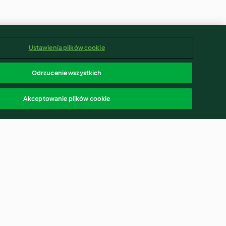
Ustawienia plików cookie
Odrzucenie wszystkich
Akceptowanie plików cookie
rón Peppers
Baba Ganoush
4.5
(129)