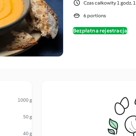
Czas całkowity 1 godz. 
6 portions
Bezpłatna rejestracja
1000 g
50 g
40 g