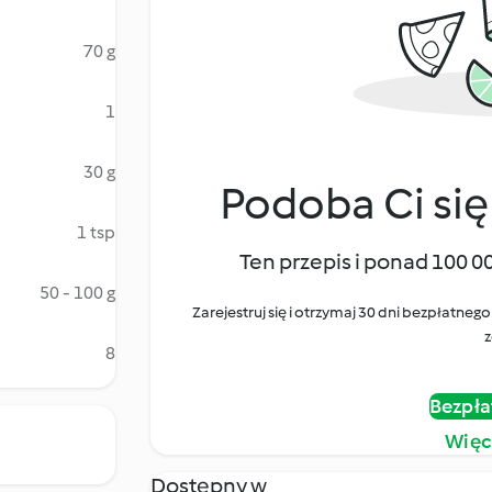
70 g
1
30 g
Podoba Ci się
1 tsp
Ten przepis i ponad 100 0
50 - 100 g
Zarejestruj się i otrzymaj 30 dni bezpłatn
z
8
Bezpła
Więc
Dostępny w