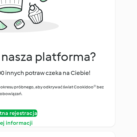
 nasza platforma?
00 innych potraw czeka na Ciebie!
ego okresu próbnego, aby odkrywać świat Cookidoo® bez
obowiązań.
tna rejestracja
ej informacji