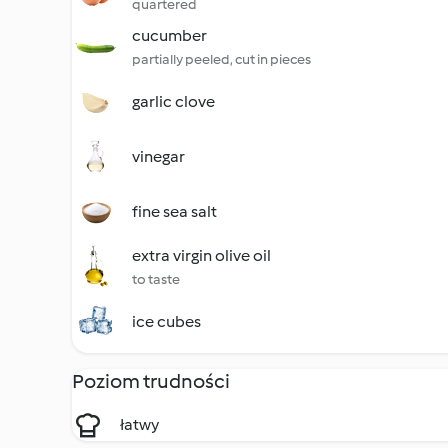
quartered
cucumber
partially peeled, cut in pieces
garlic clove
vinegar
fine sea salt
extra virgin olive oil
to taste
ice cubes
Poziom trudności
łatwy