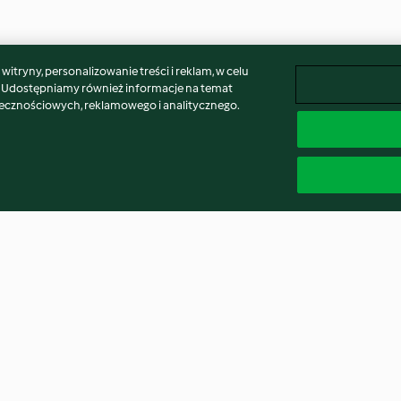
itryny, personalizowanie treści i reklam, w celu
. Udostępniamy również informacje na temat
łecznościowych, reklamowego i analitycznego.
Panellets
Migas with Pad
3.7
(3)
5.0
(3)