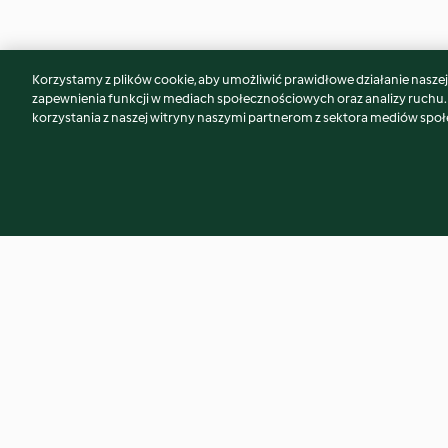
Korzystamy z plików cookie, aby umożliwić prawidłowe działanie naszej w
Może spodoba Ci się również...
zapewnienia funkcji w mediach społecznościowych oraz analizy ruchu
korzystania z naszej witryny naszymi partnerom z sektora mediów spo
Salmorejo
Gazpacho
4.5
(8)
4.8
(69)