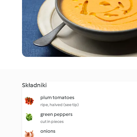
Składniki
plum tomatoes
ripe, halved (see tip)
green peppers
cut in pieces
onions