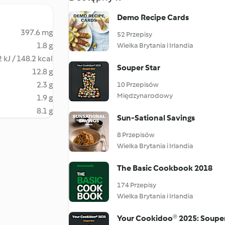
Demo Recipe Cards
397.6 mg
52 Przepisy
1.8 g
Wielka Brytania i Irlandia
 kJ / 148.2 kcal
Souper Star
12.8 g
2.3 g
10 Przepisów
Międzynarodowy
1.9 g
8.1 g
Sun-Sational Savings
8 Przepisów
Wielka Brytania i Irlandia
The Basic Cookbook 2018
174 Przepisy
Wielka Brytania i Irlandia
Your Cookidoo® 2025: Souper