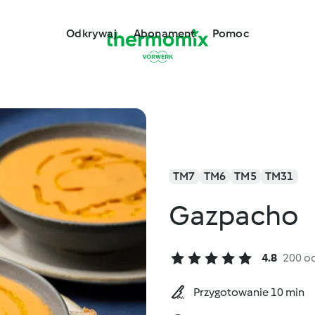
Odkrywaj
Abonament
Pomoc
TM7
TM6
TM5
TM31
Gazpacho
4.8
200 o
Przygotowanie 10 min