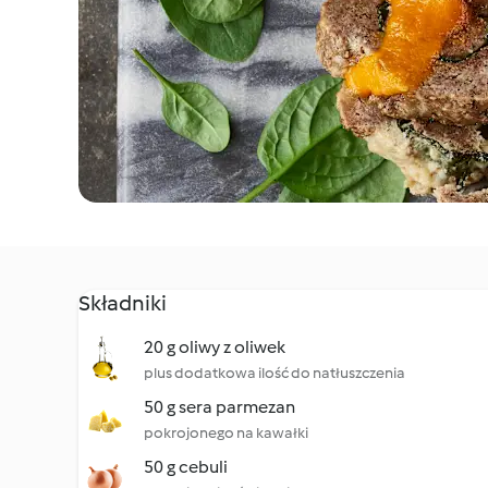
Składniki
20 g oliwy z oliwek
plus dodatkowa ilość do natłuszczenia
50 g sera parmezan
pokrojonego na kawałki
50 g cebuli