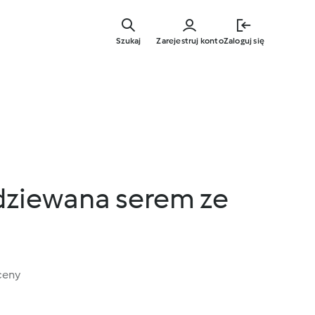
Przejdź
do
Szukaj
Zarejestruj konto
Zaloguj się
głównej
treści
dziewana serem ze
ceny