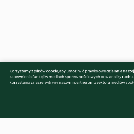
Korzystamy z plików cookie, aby umożliwić prawidłowe działanie naszej w
Może spodoba Ci się również...
zapewnienia funkcji w mediach społecznościowych oraz analizy ruchu
korzystania z naszej witryny naszymi partnerom z sektora mediów spo