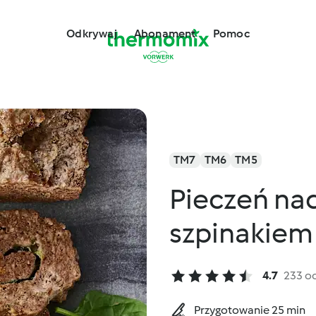
Odkrywaj
Abonament
Pomoc
TM7
TM6
TM5
Pieczeń na
szpinakiem
4.7
233 o
Przygotowanie 25 min