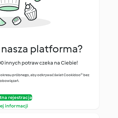
 nasza platforma?
00 innych potraw czeka na Ciebie!
ego okresu próbnego, aby odkrywać świat Cookidoo® bez
obowiązań.
tna rejestracja
ej informacji