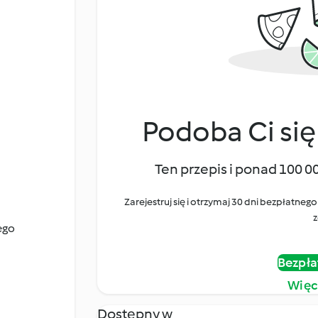
Podoba Ci się
Ten przepis i ponad 100 0
Zarejestruj się i otrzymaj 30 dni bezpłatn
z
ego
Bezpła
Więc
Dostępny w