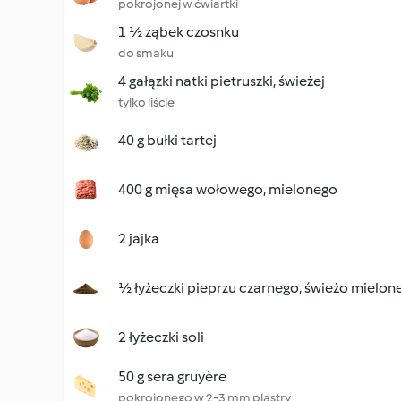
pokrojonej w ćwiartki
1 ½ ząbek czosnku
do smaku
4 gałązki natki pietruszki, świeżej
tylko liście
40 g bułki tartej
400 g mięsa wołowego, mielonego
2 jajka
½ łyżeczki pieprzu czarnego, świeżo mielon
2 łyżeczki soli
50 g sera gruyère
pokrojonego w 2-3 mm plastry