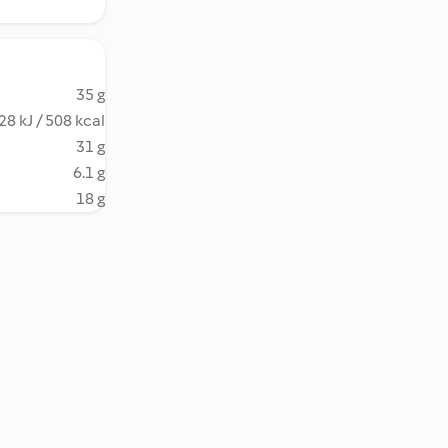
35 g
28 kJ / 508 kcal
31 g
6.1 g
18 g