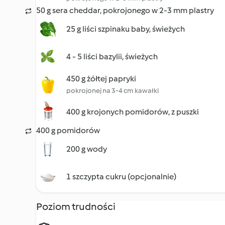
50 g sera cheddar, pokrojonego w 2-3 mm plastry
25 g liści szpinaku baby, świeżych
4 - 5 liści bazylii, świeżych
450 g żółtej papryki
pokrojonej na 3-4 cm kawałki
400 g krojonych pomidorów, z puszki
400 g pomidorów
200 g wody
1 szczypta cukru (opcjonalnie)
Poziom trudności