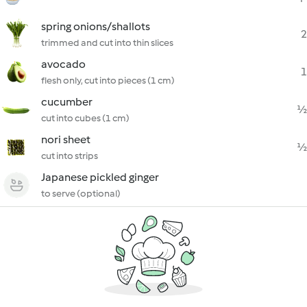
spring onions/shallots
2
trimmed and cut into thin slices
avocado
1
flesh only, cut into pieces (1 cm)
cucumber
½
cut into cubes (1 cm)
nori sheet
½
cut into strips
Japanese pickled ginger
to serve (optional)