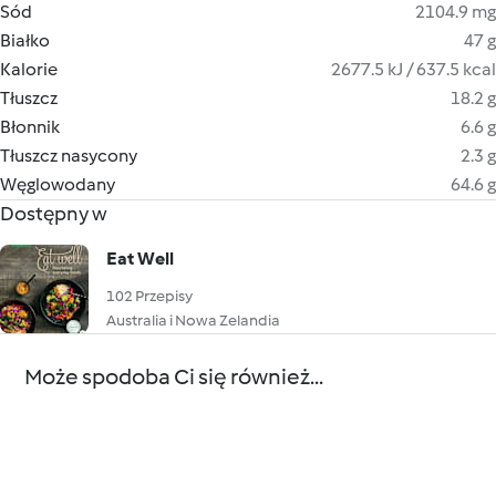
Sód
2104.9 mg
Białko
47 g
Kalorie
2677.5 kJ / 637.5 kcal
Tłuszcz
18.2 g
Błonnik
6.6 g
Tłuszcz nasycony
2.3 g
Węglowodany
64.6 g
Dostępny w
Eat Well
102 Przepisy
Australia i Nowa Zelandia
Może spodoba Ci się również...