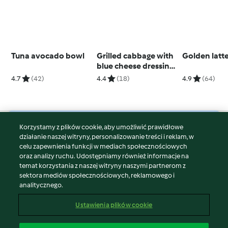
Tuna avocado bowl
Grilled cabbage with
Golden latt
blue cheese dressing
and bacon
4.7
(42)
4.4
(18)
4.9
(64)
Korzystamy z plików cookie, aby umożliwić prawidłowe
© Copyright 2026
działanie naszej witryny, personalizowanie treści i reklam, w
celu zapewnienia funkcji w mediach społecznościowych
Warunki korzystania
oraz analizy ruchu. Udostępniamy również informacje na
Polityka prywatności
temat korzystania z naszej witryny naszymi partnerom z
Disclaimer
sektora mediów społecznościowych, reklamowego i
analitycznego.
Znak wydawcy
Pliki cookie
Ustawienia plików cookie
Zgłoś treść