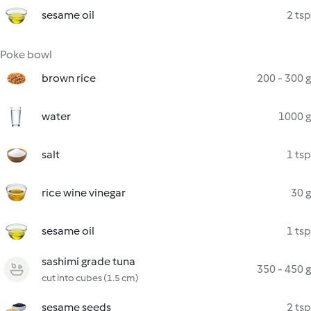
sesame oil
2 tsp
Poke bowl
brown rice
200 - 300 g
water
1000 g
salt
1 tsp
rice wine vinegar
30 g
sesame oil
1 tsp
sashimi grade tuna
350 - 450 g
cut into cubes (1.5 cm)
sesame seeds
2 tsp