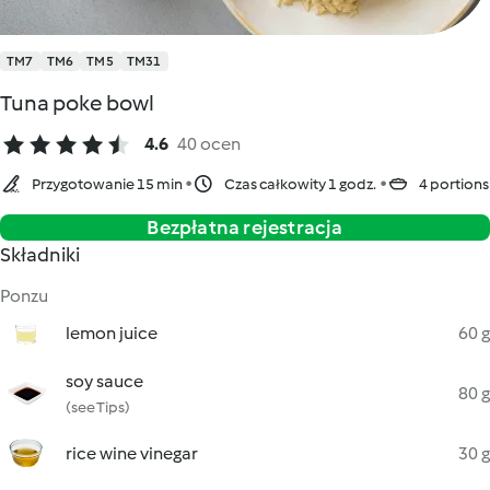
TM7
TM6
TM5
TM31
Tuna poke bowl
4.6
40 ocen
Przygotowanie 15 min
Czas całkowity 1 godz.
4 portions
Bezpłatna rejestracja
Składniki
Ponzu
lemon juice
60 g
soy sauce
80 g
(see Tips)
rice wine vinegar
30 g