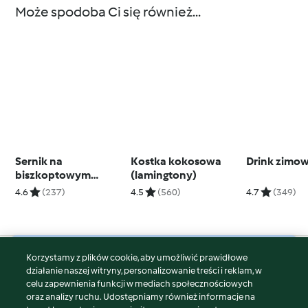
Może spodoba Ci się również...
Sernik na
Kostka kokosowa
Drink zimo
biszkoptowym
(lamingtony)
spodzie
4.6
(237)
4.5
(560)
4.7
(349)
Korzystamy z plików cookie, aby umożliwić prawidłowe
© Copyright 2026
działanie naszej witryny, personalizowanie treści i reklam, w
celu zapewnienia funkcji w mediach społecznościowych
Warunki korzystania
oraz analizy ruchu. Udostępniamy również informacje na
Polityka prywatności