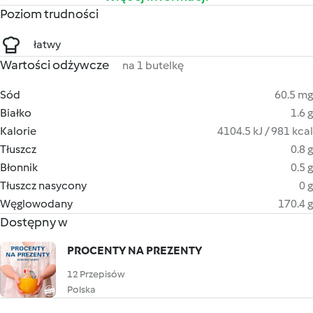
Poziom trudności
łatwy
Wartości odżywcze
na 1 butelkę
Sód
60.5 mg
Białko
1.6 g
Kalorie
4104.5 kJ / 981 kcal
Tłuszcz
0.8 g
Błonnik
0.5 g
Tłuszcz nasycony
0 g
Węglowodany
170.4 g
Dostępny w
PROCENTY NA PREZENTY
12 Przepisów
Polska