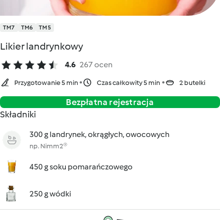
TM7
TM6
TM5
Likier landrynkowy
4.6
267 ocen
Przygotowanie 5 min
Czas całkowity 5 min
2 butelki
Bezpłatna rejestracja
Składniki
300 g landrynek, okrągłych, owocowych
np. Nimm2®
450 g soku pomarańczowego
250 g wódki