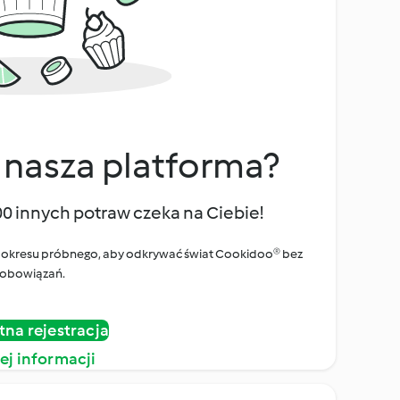
 nasza platforma?
00 innych potraw czeka na Ciebie!
ego okresu próbnego, aby odkrywać świat Cookidoo® bez
obowiązań.
tna rejestracja
ej informacji