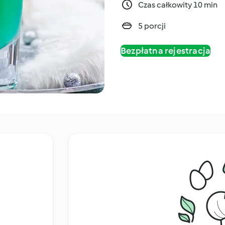
Czas całkowity 10 min
5 porcji
Bezpłatna rejestracja