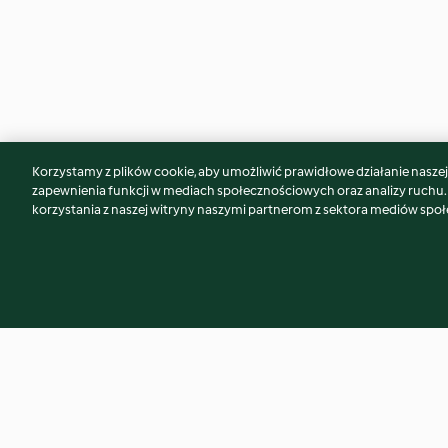
Korzystamy z plików cookie, aby umożliwić prawidłowe działanie naszej w
Może spodoba Ci się również...
zapewnienia funkcji w mediach społecznościowych oraz analizy ruchu
korzystania z naszej witryny naszymi partnerom z sektora mediów spo