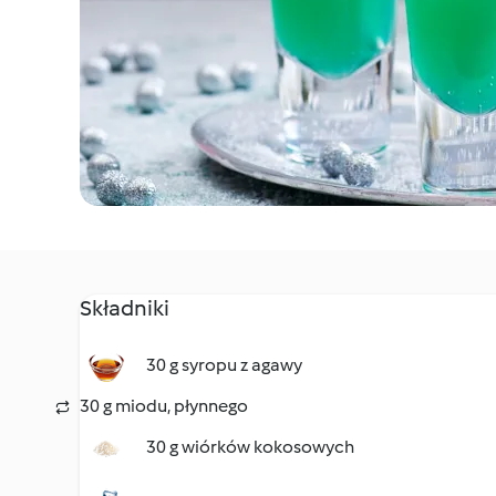
Składniki
30 g syropu z agawy
30 g miodu, płynnego
30 g wiórków kokosowych