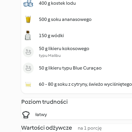
400 g kostek lodu
500 g soku ananasowego
150 g wódki
50 g likieru kokosowego
typu Malibu
50 g likieru typu Blue Curaçao
60 - 80 g soku z cytryny, świeżo wyciśniętego
Poziom trudności
łatwy
Wartości odżywcze
na 1 porcję