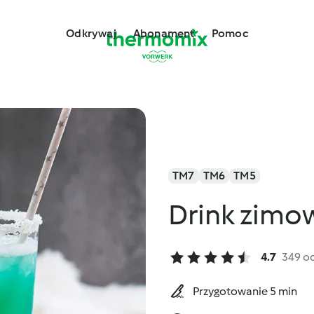
Odkrywaj
Abonament
Pomoc
TM7
TM6
TM5
Drink zimo
4.7
349 o
Przygotowanie 5 min