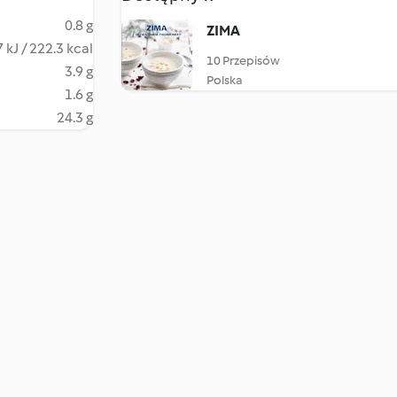
0.8 g
ZIMA
 kJ / 222.3 kcal
10 Przepisów
3.9 g
Polska
1.6 g
24.3 g