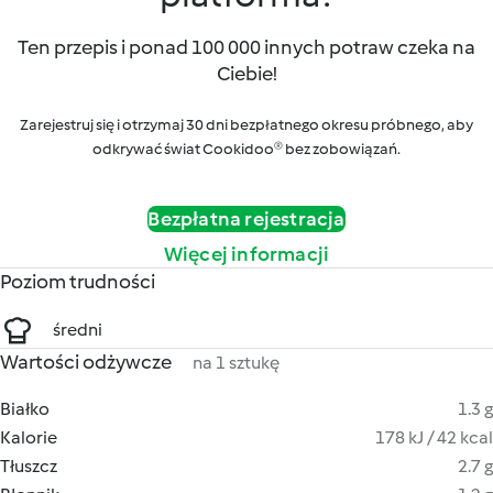
Ten przepis i ponad 100 000 innych potraw czeka na
Ciebie!
Zarejestruj się i otrzymaj 30 dni bezpłatnego okresu próbnego, aby
odkrywać świat Cookidoo® bez zobowiązań.
Bezpłatna rejestracja
Więcej informacji
Poziom trudności
średni
Wartości odżywcze
na 1 sztukę
Białko
1.3 g
Kalorie
178 kJ / 42 kcal
Tłuszcz
2.7 g