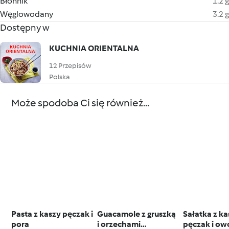
Błonnik
1.2 g
Węglowodany
3.2 g
Dostępny w
KUCHNIA ORIENTALNA
12 Przepisów
Polska
Może spodoba Ci się również...
Pasta z kaszy pęczak i
Guacamole z gruszką
Sałatka z ka
pora
i orzechami
pęczak i o