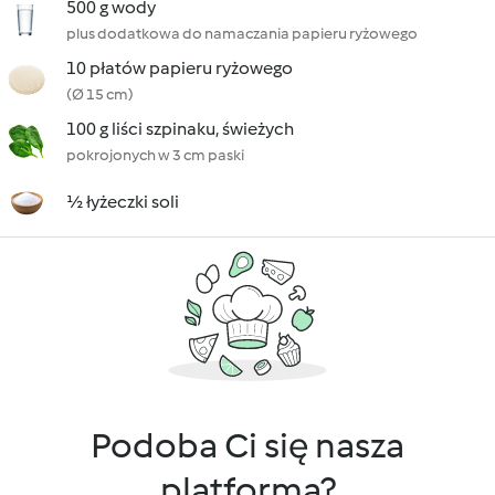
500 g wody
plus dodatkowa do namaczania papieru ryżowego
10 płatów papieru ryżowego
(Ø 15 cm)
100 g liści szpinaku, świeżych
pokrojonych w 3 cm paski
½ łyżeczki soli
Podoba Ci się nasza
platforma?