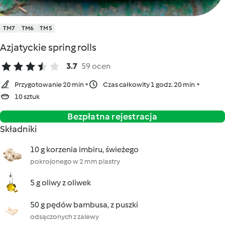
TM7
TM6
TM5
Azjatyckie spring rolls
3.7
59 ocen
Przygotowanie 20 min
Czas całkowity 1 godz. 20 min
10 sztuk
Bezpłatna rejestracja
Składniki
10 g korzenia imbiru, świeżego
pokrojonego w 2 mm plastry
5 g oliwy z oliwek
50 g pędów bambusa, z puszki
odsączonych z zalewy