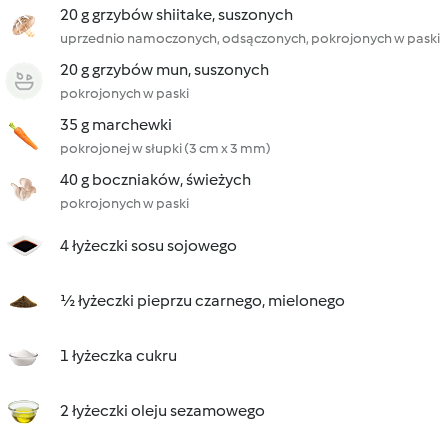
20 g grzybów shiitake, suszonych
uprzednio namoczonych, odsączonych, pokrojonych w paski
20 g grzybów mun, suszonych
pokrojonych w paski
35 g marchewki
pokrojonej w słupki (3 cm x 3 mm)
40 g boczniaków, świeżych
pokrojonych w paski
4 łyżeczki sosu sojowego
½ łyżeczki pieprzu czarnego, mielonego
1 łyżeczka cukru
2 łyżeczki oleju sezamowego