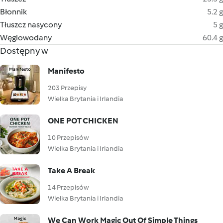
Błonnik
5.2 g
Tłuszcz nasycony
5 g
Węglowodany
60.4 g
Dostępny w
Manifesto
203 Przepisy
Wielka Brytania i Irlandia
ONE POT CHICKEN
10 Przepisów
Wielka Brytania i Irlandia
Take A Break
14 Przepisów
Wielka Brytania i Irlandia
We Can Work Magic Out Of Simple Things