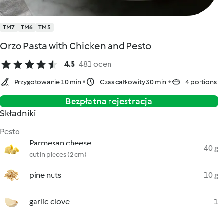
TM7
TM6
TM5
Orzo Pasta with Chicken and Pesto
4.5
481 ocen
Przygotowanie 10 min
Czas całkowity 30 min
4 portions
Bezpłatna rejestracja
Składniki
Pesto
Parmesan cheese
40 g
cut in pieces (2 cm)
pine nuts
10 g
garlic clove
1