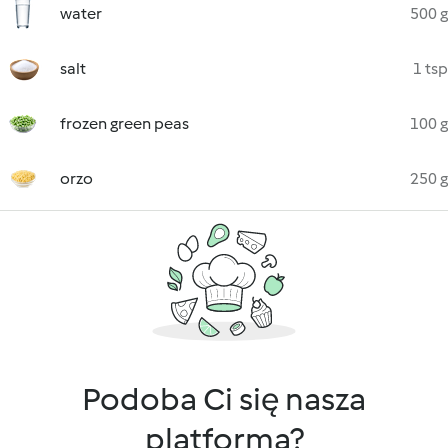
water
500 g
salt
1 tsp
frozen green peas
100 g
orzo
250 g
Podoba Ci się nasza
platforma?