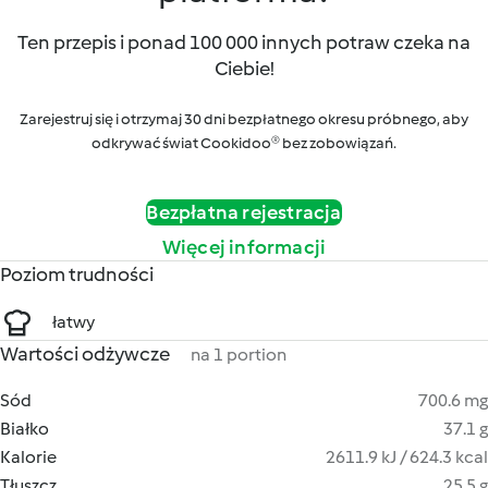
Ten przepis i ponad 100 000 innych potraw czeka na
Ciebie!
Zarejestruj się i otrzymaj 30 dni bezpłatnego okresu próbnego, aby
odkrywać świat Cookidoo® bez zobowiązań.
Bezpłatna rejestracja
Więcej informacji
Poziom trudności
łatwy
Wartości odżywcze
na 1 portion
Sód
700.6 mg
Białko
37.1 g
Kalorie
2611.9 kJ / 624.3 kcal
Tłuszcz
25.5 g