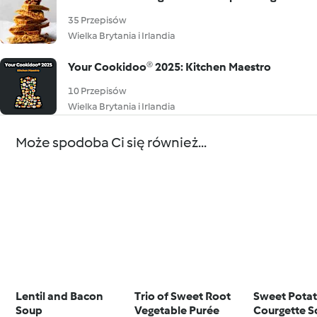
35 Przepisów
Wielka Brytania i Irlandia
Your Cookidoo® 2025: Kitchen Maestro
10 Przepisów
Wielka Brytania i Irlandia
Może spodoba Ci się również...
Lentil and Bacon
Trio of Sweet Root
Sweet Pota
Soup
Vegetable Purée
Courgette 