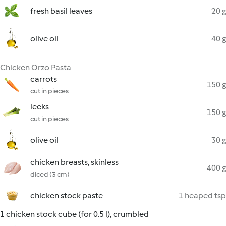
fresh basil leaves
20 g
olive oil
40 g
Chicken Orzo Pasta
carrots
150 g
cut in pieces
leeks
150 g
cut in pieces
olive oil
30 g
chicken breasts, skinless
400 g
diced (3 cm)
chicken stock paste
1 heaped tsp
1 chicken stock cube (for 0.5 l), crumbled