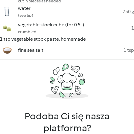
cut in pieces as needed
water
750 g
(see tip)
vegetable stock cube (for 0.5 l)
1
crumbled
1 tsp vegetable stock paste, homemade
fine sea salt
1 tsp
Podoba Ci się nasza
platforma?