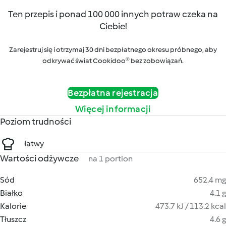
Ten przepis i ponad 100 000 innych potraw czeka na
Ciebie!
Zarejestruj się i otrzymaj 30 dni bezpłatnego okresu próbnego, aby
odkrywać świat Cookidoo® bez zobowiązań.
Bezpłatna rejestracja
Więcej informacji
Poziom trudności
łatwy
Wartości odżywcze
na 1 portion
Sód
652.4 mg
Białko
4.1 g
Kalorie
473.7 kJ / 113.2 kcal
Tłuszcz
4.6 g