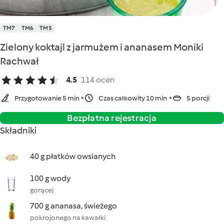
TM7
TM6
TM5
Zielony koktajl z jarmużem i ananasem Moniki
Rachwał
4.5
114 ocen
Przygotowanie 5 min
Czas całkowity 10 min
5 porcji
Bezpłatna rejestracja
Składniki
40 g płatków owsianych
100 g wody
gorącej
700 g ananasa, świeżego
pokrojonego na kawałki