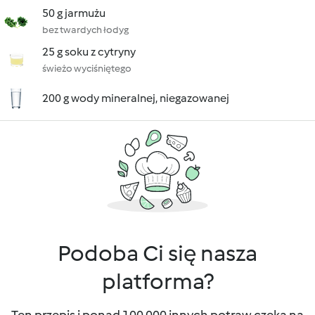
50 g jarmużu
bez twardych łodyg
25 g soku z cytryny
świeżo wyciśniętego
200 g wody mineralnej, niegazowanej
Podoba Ci się nasza
platforma?