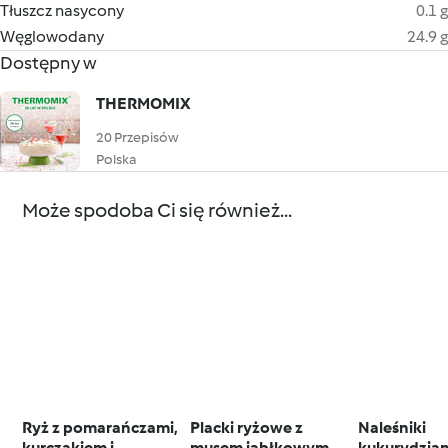
Tłuszcz nasycony
0.1 g
Węglowodany
24.9 g
Dostępny w
THERMOMIX
20 Przepisów
Polska
Może spodoba Ci się również...
Ryż z pomarańczami,
Placki ryżowe z
Naleśniki
kurczakiem i
musem jabłkowym
kukurydzian