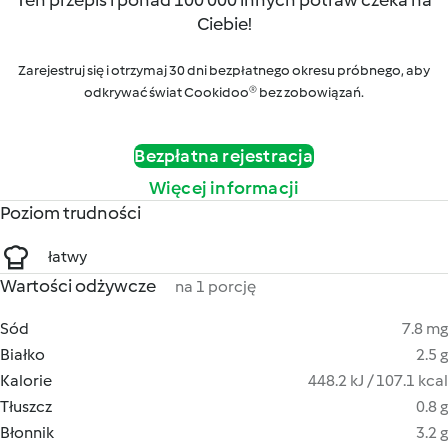
Ten przepis i ponad 100 000 innych potraw czeka na
Ciebie!
Zarejestruj się i otrzymaj 30 dni bezpłatnego okresu próbnego, aby
odkrywać świat Cookidoo® bez zobowiązań.
Bezpłatna rejestracja
Więcej informacji
Poziom trudności
łatwy
Wartości odżywcze
na 1 porcję
Sód
7.8 mg
Białko
2.5 g
Kalorie
448.2 kJ / 107.1 kcal
Tłuszcz
0.8 g
Błonnik
3.2 g