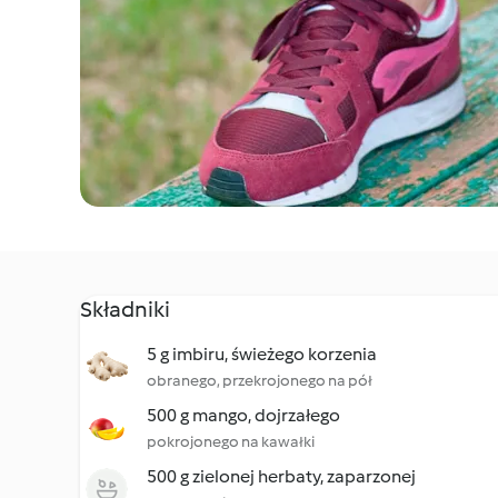
Składniki
5 g imbiru, świeżego korzenia
obranego, przekrojonego na pół
500 g mango, dojrzałego
pokrojonego na kawałki
500 g zielonej herbaty, zaparzonej