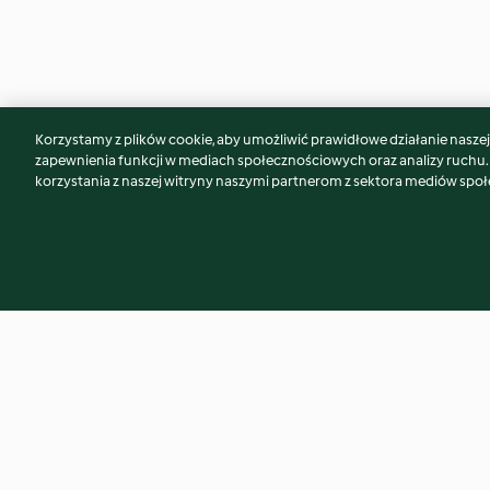
Korzystamy z plików cookie, aby umożliwić prawidłowe działanie naszej w
Może spodoba Ci się również...
zapewnienia funkcji w mediach społecznościowych oraz analizy ruchu
korzystania z naszej witryny naszymi partnerom z sektora mediów spo
Likier jajeczny na ciepło
Pizza pełnoziarnist