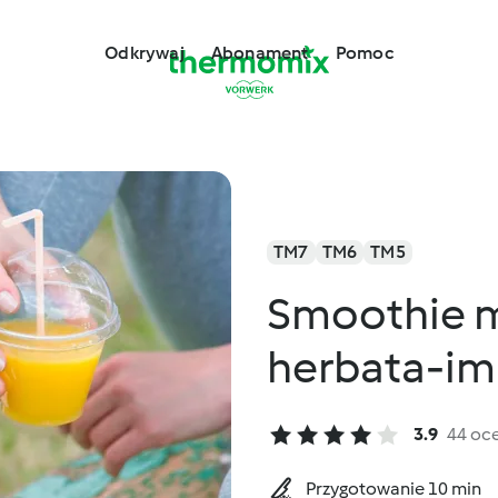
Odkrywaj
Abonament
Pomoc
TM7
TM6
TM5
Smoothie 
herbata-im
3.9
44 oc
Przygotowanie 10 min