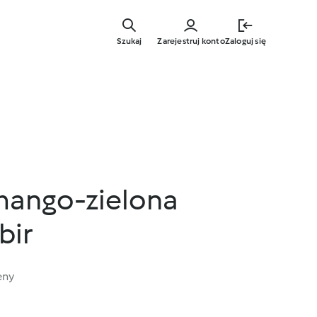
Przejdź
do
Szukaj
Zarejestruj konto
Zaloguj się
głównej
treści
mango-zielona
bir
eny