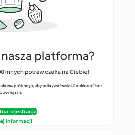
 nasza platforma?
00 innych potraw czeka na Ciebie!
ego okresu próbnego, aby odkrywać świat Cookidoo® bez
obowiązań.
tna rejestracja
ej informacji