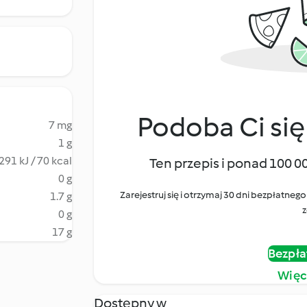
Podoba Ci się
7 mg
1 g
291 kJ / 70 kcal
Ten przepis i ponad 100 0
0 g
Zarejestruj się i otrzymaj 30 dni bezpłatn
1.7 g
z
0 g
17 g
Bezpła
Więc
Dostępny w