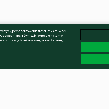
itryny, personalizowanie treści i reklam, w celu
. Udostępniamy również informacje na temat
łecznościowych, reklamowego i analitycznego.
a z
Mirelki sernikowe z kremem
Chleb-pająk