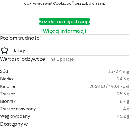
odkrywać świat Cookidoo® bez zobowiązań.
Bezpłatna rejestracja
Więcej informacji
Poziom trudności
łatwy
Wartości odżywcze
na 1 porcję
Sód
1572.4 mg
Białko
24.5 g
Kalorie
2052 kJ / 490.4 kcal
Tłuszcz
25.5 g
Błonnik
8.7 g
Tłuszcz nasycony
4 g
Węglowodany
45.2 g
Dostępny w