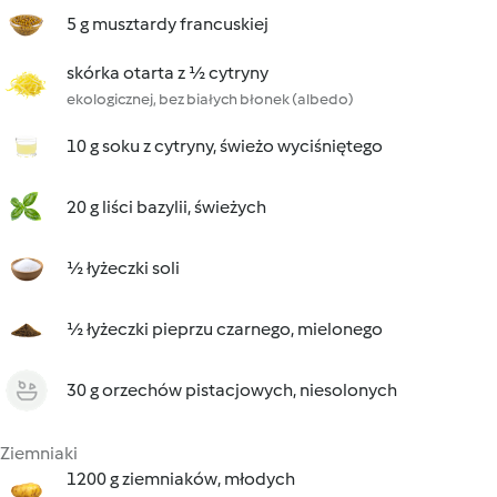
5 g musztardy francuskiej
skórka otarta z ½ cytryny
ekologicznej, bez białych błonek (albedo)
10 g soku z cytryny, świeżo wyciśniętego
20 g liści bazylii, świeżych
½ łyżeczki soli
½ łyżeczki pieprzu czarnego, mielonego
30 g orzechów pistacjowych, niesolonych
Ziemniaki
1200 g ziemniaków, młodych