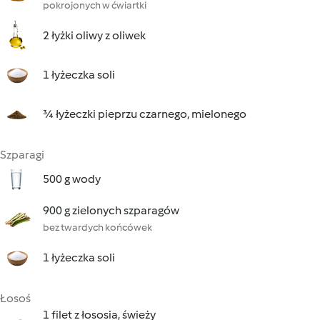
pokrojonych w ćwiartki
2 łyżki oliwy z oliwek
1 łyżeczka soli
¾ łyżeczki pieprzu czarnego, mielonego
Szparagi
500 g wody
900 g zielonych szparagów
bez twardych końcówek
1 łyżeczka soli
Łosoś
1 filet z łososia, świeży