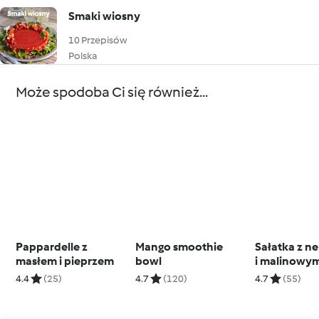
Smaki wiosny
10 Przepisów
Polska
Może spodoba Ci się również...
Pappardelle z
Mango smoothie
Sałatka z n
masłem i pieprzem
bowl
i malinowy
dressingiem
4.4
(25)
4.7
(120)
4.7
(55)
TM7)