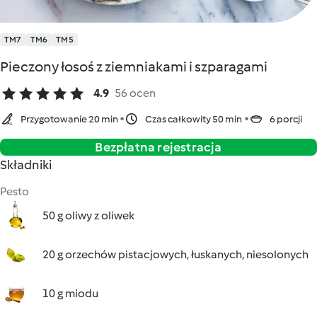
TM7
TM6
TM5
Pieczony łosoś z ziemniakami i szparagami
4.9
56 ocen
Przygotowanie 20 min
Czas całkowity 50 min
6 porcji
Bezpłatna rejestracja
Składniki
Pesto
50 g oliwy z oliwek
20 g orzechów pistacjowych, łuskanych, niesolonych
10 g miodu